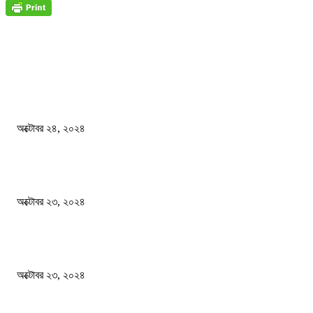
জাতীয়
বিসিএস পরীক্ষায় অংশগ্রহণ নিয়ে নতুন সিদ্ধান্ত
অক্টোবর ২৪, ২০২৪
স্বতন্ত্র বিশ্ববিদ্যালয় প্রতিষ্ঠার দাবিতে ফের শিক্ষার্থীদের সড়ক অবরোধ
অক্টোবর ২৩, ২০২৪
কী ঘটছে বঙ্গভবনে ?
অক্টোবর ২৩, ২০২৪
দেশ