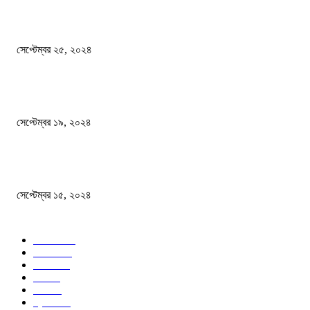
এখনো ষড়যন্ত্রে লিপ্ত শেখ হাসিনার প্রেতাত্মারা
সেপ্টেম্বর ২৫, ২০২৪
বালুভর্তি ট্রাকের ভিতর থেকে জব্দ অর্ধকোটি টাকার ভারতীয় চিনি
সেপ্টেম্বর ১৯, ২০২৪
বন্যায় ভিজে নষ্ট বই-খাতা, বিপাকে শিক্ষার্থীরা
সেপ্টেম্বর ১৫, ২০২৪
জনপ্রিয় ক্যাটাগরি
সব খবর
618
জাতীয়
285
বিদেশ
102
খেলা
86
শিক্ষা
77
ক্রিকেট
70