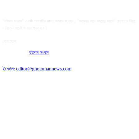
আমাদের সম্পর্কে
"ঘটমান সংবাদ" একটি অনলাইন বাংলা সংবাদ মাধ্যম। "সত্যের পথে সময়ের সাথে" স্লোগান নিয়ে
দায়িত্বে সচেষ্ট থাকার প্রত্যয়ে।
যোগাযোগ:
অফিসের ঠিকানা:
ঘটমান সংবাদ
, ঘাটেরকোনা, গৌরীপুর, ময়মনসিংহ, বাংলাদেশ।
পোস্ট কোড: ২২৭০
ইমেইল: editor@ghotomannews.com
অনুসরণ করুন