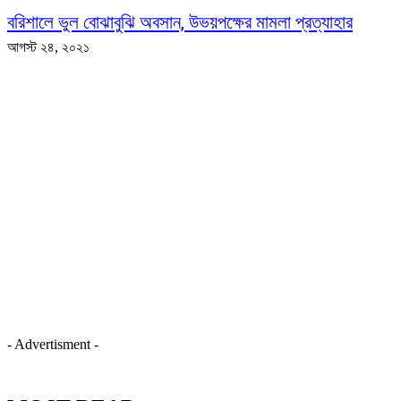
বরিশালে ভুল বোঝাবুঝি অবসান, উভয়পক্ষের মামলা প্রত্যাহার
আগস্ট ২৪, ২০২১
- Advertisment -