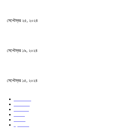
এখনো ষড়যন্ত্রে লিপ্ত শেখ হাসিনার প্রেতাত্মারা
সেপ্টেম্বর ২৫, ২০২৪
বালুভর্তি ট্রাকের ভিতর থেকে জব্দ অর্ধকোটি টাকার ভারতীয় চিনি
সেপ্টেম্বর ১৯, ২০২৪
বন্যায় ভিজে নষ্ট বই-খাতা, বিপাকে শিক্ষার্থীরা
সেপ্টেম্বর ১৫, ২০২৪
জনপ্রিয় ক্যাটাগরি
সব খবর
618
জাতীয়
285
বিদেশ
102
খেলা
86
শিক্ষা
77
ক্রিকেট
70