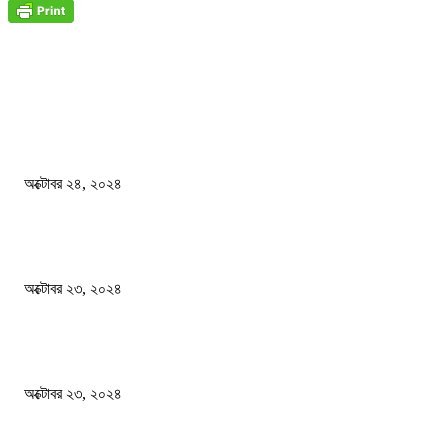
জাতীয়
বিসিএস পরীক্ষায় অংশগ্রহণ নিয়ে নতুন সিদ্ধান্ত
অক্টোবর ২৪, ২০২৪
স্বতন্ত্র বিশ্ববিদ্যালয় প্রতিষ্ঠার দাবিতে ফের শিক্ষার্থীদের সড়ক অবরোধ
অক্টোবর ২৩, ২০২৪
কী ঘটছে বঙ্গভবনে ?
অক্টোবর ২৩, ২০২৪
দেশ