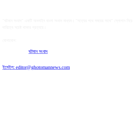
আমাদের সম্পর্কে
"ঘটমান সংবাদ" একটি অনলাইন বাংলা সংবাদ মাধ্যম। "সত্যের পথে সময়ের সাথে" স্লোগান নিয়ে
দায়িত্বে সচেষ্ট থাকার প্রত্যয়ে।
যোগাযোগ:
অফিসের ঠিকানা:
ঘটমান সংবাদ
, ঘাটেরকোনা, গৌরীপুর, ময়মনসিংহ, বাংলাদেশ।
পোস্ট কোড: ২২৭০
ইমেইল: editor@ghotomannews.com
অনুসরণ করুন