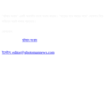
আমাদের সম্পর্কে
"ঘটমান সংবাদ" একটি অনলাইন বাংলা সংবাদ মাধ্যম। "সত্যের পথে সময়ের সাথে" স্লোগান নিয়ে
দায়িত্বে সচেষ্ট থাকার প্রত্যয়ে।
যোগাযোগ:
অফিসের ঠিকানা:
ঘটমান সংবাদ
, ঘাটেরকোনা, গৌরীপুর, ময়মনসিংহ, বাংলাদেশ।
পোস্ট কোড: ২২৭০
ইমেইল: editor@ghotomannews.com
অনুসরণ করুন