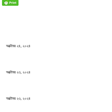
জাতীয়
বিসিএস পরীক্ষায় অংশগ্রহণ নিয়ে নতুন সিদ্ধান্ত
অক্টোবর ২৪, ২০২৪
স্বতন্ত্র বিশ্ববিদ্যালয় প্রতিষ্ঠার দাবিতে ফের শিক্ষার্থীদের সড়ক অবরোধ
অক্টোবর ২৩, ২০২৪
কী ঘটছে বঙ্গভবনে ?
অক্টোবর ২৩, ২০২৪
দেশ