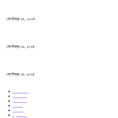
এখনো ষড়যন্ত্রে লিপ্ত শেখ হাসিনার প্রেতাত্মারা
সেপ্টেম্বর ২৫, ২০২৪
বালুভর্তি ট্রাকের ভিতর থেকে জব্দ অর্ধকোটি টাকার ভারতীয় চিনি
সেপ্টেম্বর ১৯, ২০২৪
বন্যায় ভিজে নষ্ট বই-খাতা, বিপাকে শিক্ষার্থীরা
সেপ্টেম্বর ১৫, ২০২৪
জনপ্রিয় ক্যাটাগরি
সব খবর
618
জাতীয়
285
বিদেশ
102
খেলা
86
শিক্ষা
77
ক্রিকেট
70