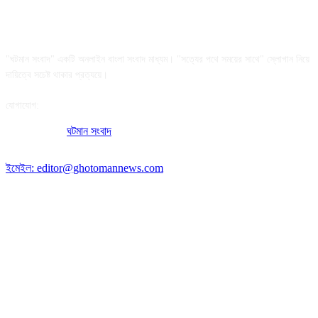
আমাদের সম্পর্কে
"ঘটমান সংবাদ" একটি অনলাইন বাংলা সংবাদ মাধ্যম। "সত্যের পথে সময়ের সাথে" স্লোগান নিয়ে
দায়িত্বে সচেষ্ট থাকার প্রত্যয়ে।
যোগাযোগ:
অফিসের ঠিকানা:
ঘটমান সংবাদ
, ঘাটেরকোনা, গৌরীপুর, ময়মনসিংহ, বাংলাদেশ।
পোস্ট কোড: ২২৭০
ইমেইল: editor@ghotomannews.com
অনুসরণ করুন