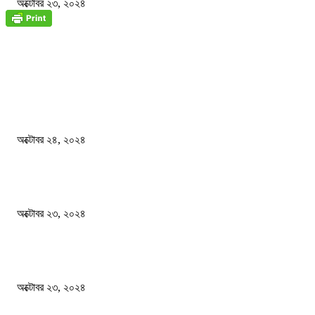
অক্টোবর ২৩, ২০২৪
জাতীয়
বিসিএস পরীক্ষায় অংশগ্রহণ নিয়ে নতুন সিদ্ধান্ত
অক্টোবর ২৪, ২০২৪
স্বতন্ত্র বিশ্ববিদ্যালয় প্রতিষ্ঠার দাবিতে ফের শিক্ষার্থীদের সড়ক অবরোধ
অক্টোবর ২৩, ২০২৪
কী ঘটছে বঙ্গভবনে ?
অক্টোবর ২৩, ২০২৪
দেশ