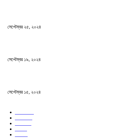
এখনো ষড়যন্ত্রে লিপ্ত শেখ হাসিনার প্রেতাত্মারা
সেপ্টেম্বর ২৫, ২০২৪
বালুভর্তি ট্রাকের ভিতর থেকে জব্দ অর্ধকোটি টাকার ভারতীয় চিনি
সেপ্টেম্বর ১৯, ২০২৪
বন্যায় ভিজে নষ্ট বই-খাতা, বিপাকে শিক্ষার্থীরা
সেপ্টেম্বর ১৫, ২০২৪
জনপ্রিয় ক্যাটাগরি
সব খবর
618
জাতীয়
285
বিদেশ
102
খেলা
86
শিক্ষা
77