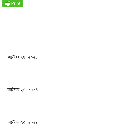
জাতীয়
বিসিএস পরীক্ষায় অংশগ্রহণ নিয়ে নতুন সিদ্ধান্ত
অক্টোবর ২৪, ২০২৪
স্বতন্ত্র বিশ্ববিদ্যালয় প্রতিষ্ঠার দাবিতে ফের শিক্ষার্থীদের সড়ক অবরোধ
অক্টোবর ২৩, ২০২৪
কী ঘটছে বঙ্গভবনে ?
অক্টোবর ২৩, ২০২৪
দেশ