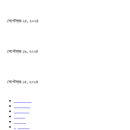
এখনো ষড়যন্ত্রে লিপ্ত শেখ হাসিনার প্রেতাত্মারা
সেপ্টেম্বর ২৫, ২০২৪
বালুভর্তি ট্রাকের ভিতর থেকে জব্দ অর্ধকোটি টাকার ভারতীয় চিনি
সেপ্টেম্বর ১৯, ২০২৪
বন্যায় ভিজে নষ্ট বই-খাতা, বিপাকে শিক্ষার্থীরা
সেপ্টেম্বর ১৫, ২০২৪
জনপ্রিয় ক্যাটাগরি
সব খবর
618
জাতীয়
285
বিদেশ
102
খেলা
86
শিক্ষা
77
ক্রিকেট
70