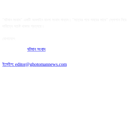
আমাদের সম্পর্কে
"ঘটমান সংবাদ" একটি অনলাইন বাংলা সংবাদ মাধ্যম। "সত্যের পথে সময়ের সাথে" স্লোগান নিয়ে
দায়িত্বে সচেষ্ট থাকার প্রত্যয়ে।
যোগাযোগ:
অফিসের ঠিকানা:
ঘটমান সংবাদ
, ঘাটেরকোনা, গৌরীপুর, ময়মনসিংহ, বাংলাদেশ।
পোস্ট কোড: ২২৭০
ইমেইল: editor@ghotomannews.com
অনুসরণ করুন