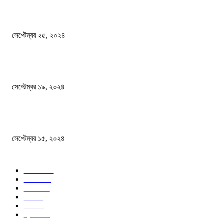
এখনো ষড়যন্ত্রে লিপ্ত শেখ হাসিনার প্রেতাত্মারা
সেপ্টেম্বর ২৫, ২০২৪
বালুভর্তি ট্রাকের ভিতর থেকে জব্দ অর্ধকোটি টাকার ভারতীয় চিনি
সেপ্টেম্বর ১৯, ২০২৪
বন্যায় ভিজে নষ্ট বই-খাতা, বিপাকে শিক্ষার্থীরা
সেপ্টেম্বর ১৫, ২০২৪
জনপ্রিয় ক্যাটাগরি
সব খবর
618
জাতীয়
285
বিদেশ
102
খেলা
86
শিক্ষা
77
ক্রিকেট
70