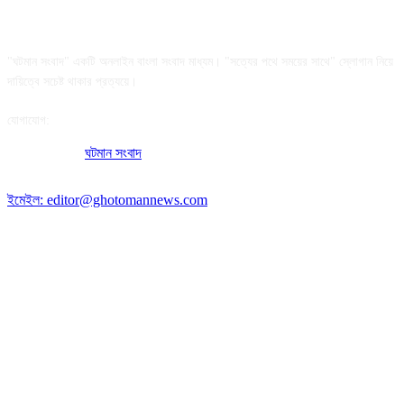
আমাদের সম্পর্কে
"ঘটমান সংবাদ" একটি অনলাইন বাংলা সংবাদ মাধ্যম। "সত্যের পথে সময়ের সাথে" স্লোগান নিয়ে
দায়িত্বে সচেষ্ট থাকার প্রত্যয়ে।
যোগাযোগ:
অফিসের ঠিকানা:
ঘটমান সংবাদ
, ঘাটেরকোনা, গৌরীপুর, ময়মনসিংহ, বাংলাদেশ।
পোস্ট কোড: ২২৭০
ইমেইল: editor@ghotomannews.com
অনুসরণ করুন