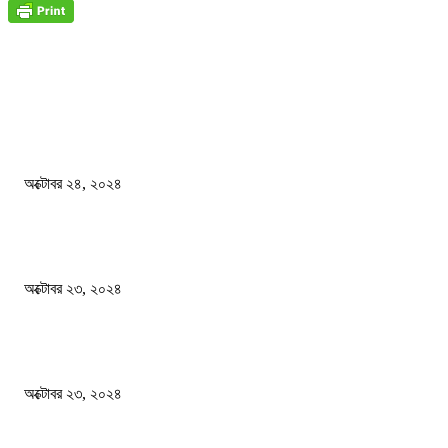
জাতীয়
বিসিএস পরীক্ষায় অংশগ্রহণ নিয়ে নতুন সিদ্ধান্ত
অক্টোবর ২৪, ২০২৪
স্বতন্ত্র বিশ্ববিদ্যালয় প্রতিষ্ঠার দাবিতে ফের শিক্ষার্থীদের সড়ক অবরোধ
অক্টোবর ২৩, ২০২৪
কী ঘটছে বঙ্গভবনে ?
অক্টোবর ২৩, ২০২৪
দেশ