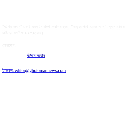
আমাদের সম্পর্কে
"ঘটমান সংবাদ" একটি অনলাইন বাংলা সংবাদ মাধ্যম। "সত্যের পথে সময়ের সাথে" স্লোগান নিয়ে
দায়িত্বে সচেষ্ট থাকার প্রত্যয়ে।
যোগাযোগ:
অফিসের ঠিকানা:
ঘটমান সংবাদ
, ঘাটেরকোনা, গৌরীপুর, ময়মনসিংহ, বাংলাদেশ।
পোস্ট কোড: ২২৭০
ইমেইল: editor@ghotomannews.com
অনুসরণ করুন