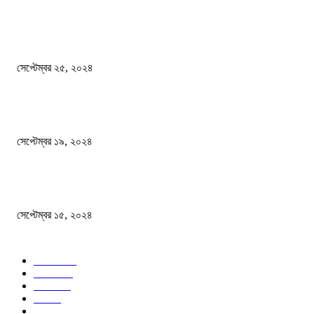
এখনো ষড়যন্ত্রে লিপ্ত শেখ হাসিনার প্রেতাত্মারা
সেপ্টেম্বর ২৫, ২০২৪
বালুভর্তি ট্রাকের ভিতর থেকে জব্দ অর্ধকোটি টাকার ভারতীয় চিনি
সেপ্টেম্বর ১৯, ২০২৪
বন্যায় ভিজে নষ্ট বই-খাতা, বিপাকে শিক্ষার্থীরা
সেপ্টেম্বর ১৫, ২০২৪
জনপ্রিয় ক্যাটাগরি
সব খবর
618
জাতীয়
285
বিদেশ
102
খেলা
86
শিক্ষা
77