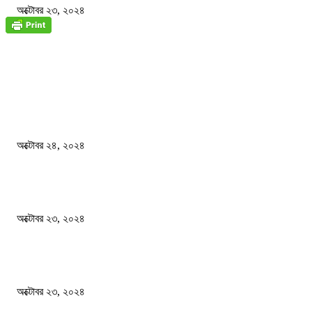
অক্টোবর ২৩, ২০২৪
জাতীয়
বিসিএস পরীক্ষায় অংশগ্রহণ নিয়ে নতুন সিদ্ধান্ত
অক্টোবর ২৪, ২০২৪
স্বতন্ত্র বিশ্ববিদ্যালয় প্রতিষ্ঠার দাবিতে ফের শিক্ষার্থীদের সড়ক অবরোধ
অক্টোবর ২৩, ২০২৪
কী ঘটছে বঙ্গভবনে ?
অক্টোবর ২৩, ২০২৪
দেশ