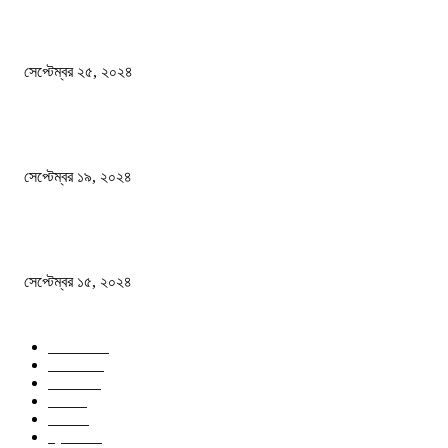
এখনো ষড়যন্ত্রে লিপ্ত শেখ হাসিনার প্রেতাত্মারা
সেপ্টেম্বর ২৫, ২০২৪
বালুভর্তি ট্রাকের ভিতর থেকে জব্দ অর্ধকোটি টাকার ভারতীয় চিনি
সেপ্টেম্বর ১৯, ২০২৪
বন্যায় ভিজে নষ্ট বই-খাতা, বিপাকে শিক্ষার্থীরা
সেপ্টেম্বর ১৫, ২০২৪
জনপ্রিয় ক্যাটাগরি
সব খবর
618
জাতীয়
285
বিদেশ
102
খেলা
86
শিক্ষা
77
ক্রিকেট
70