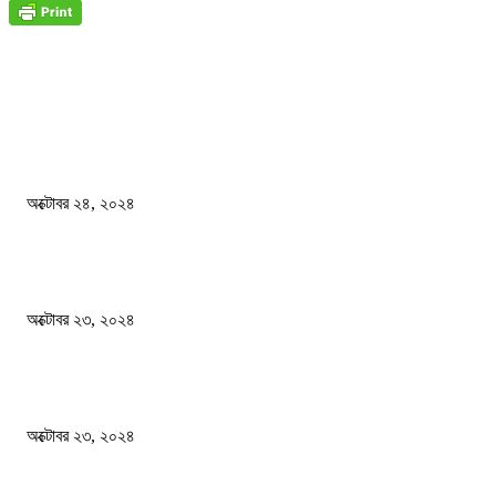
জাতীয়
বিসিএস পরীক্ষায় অংশগ্রহণ নিয়ে নতুন সিদ্ধান্ত
অক্টোবর ২৪, ২০২৪
স্বতন্ত্র বিশ্ববিদ্যালয় প্রতিষ্ঠার দাবিতে ফের শিক্ষার্থীদের সড়ক অবরোধ
অক্টোবর ২৩, ২০২৪
কী ঘটছে বঙ্গভবনে ?
অক্টোবর ২৩, ২০২৪
দেশ