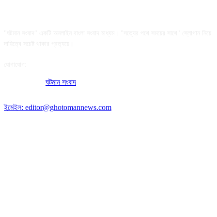
আমাদের সম্পর্কে
"ঘটমান সংবাদ" একটি অনলাইন বাংলা সংবাদ মাধ্যম। "সত্যের পথে সময়ের সাথে" স্লোগান নিয়ে
দায়িত্বে সচেষ্ট থাকার প্রত্যয়ে।
যোগাযোগ:
অফিসের ঠিকানা:
ঘটমান সংবাদ
, ঘাটেরকোনা, গৌরীপুর, ময়মনসিংহ, বাংলাদেশ।
পোস্ট কোড: ২২৭০
ইমেইল: editor@ghotomannews.com
অনুসরণ করুন