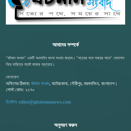
আমাদের সম্পর্কে
"ঘটমান সংবাদ" একটি অনলাইন বাংলা সংবাদ মাধ্যম। "সত্যের পথে সময়ের সাথে" স্লোগান
নিয়ে দায়িত্বে সচেষ্ট থাকার প্রত্যয়ে।
যোগাযোগ:
অফিসের ঠিকানা:
ঘটমান সংবাদ
, ঘাটেরকোনা, গৌরীপুর, ময়মনসিংহ, বাংলাদেশ।
পোস্ট কোড: ২২৭০
ইমেইল: editor@ghotomannews.com
অনুসরণ করুন