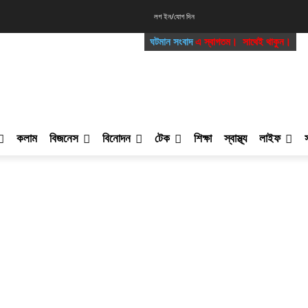
লগ ইন/যোগ দিন
ঘটমান সংবাদ
এ স্বাগতম। সাথেই থাকুন।
কলাম
বিজনেস
বিনোদন
টেক
শিক্ষা
স্বাস্থ্য
লাইফ