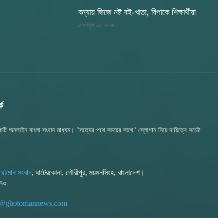
বন্যায় ভিজে নষ্ট বই-খাতা, বিপাকে শিক্ষার্থীরা
সেপ্টেম্বর ১৫, ২০২৪
ে
টি অনলাইন বাংলা সংবাদ মাধ্যম। "সত্যের পথে সময়ের সাথে" স্লোগান নিয়ে দায়িত্বে সচেষ্ট
:
ঘটমান সংবাদ
, ঘাটেরকোনা, গৌরীপুর, ময়মনসিংহ, বাংলাদেশ।
২৭০
or@ghotomannews.com