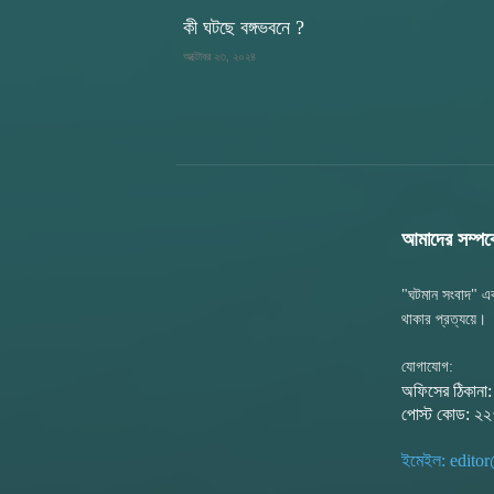
কী ঘটছে বঙ্গভবনে ?
অক্টোবর ২৩, ২০২৪
আমাদের সম্পর্ক
"ঘটমান সংবাদ" এক
থাকার প্রত্যয়ে।
যোগাযোগ:
অফিসের ঠিকানা
পোস্ট কোড: ২
ইমেইল: edit