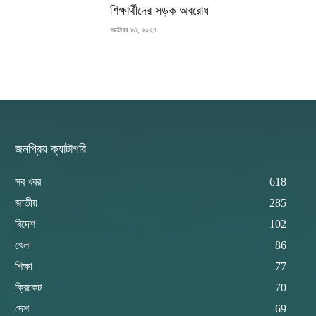
শিক্ষার্থীদের সড়ক অবরোধ
অক্টোবর ২৩, ২০২৪
জনপ্রিয় ক্যাটাগরি
সব খবর
618
জাতীয়
285
বিদেশ
102
খেলা
86
শিক্ষা
77
ক্রিকেট
70
দেশ
69