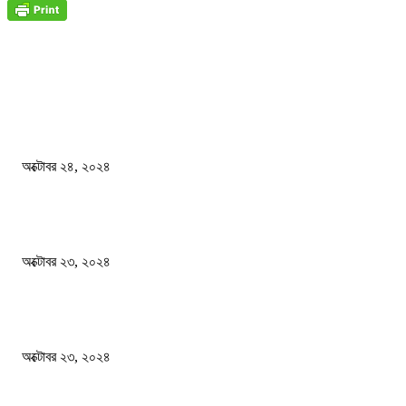
জাতীয়
বিসিএস পরীক্ষায় অংশগ্রহণ নিয়ে নতুন সিদ্ধান্ত
অক্টোবর ২৪, ২০২৪
স্বতন্ত্র বিশ্ববিদ্যালয় প্রতিষ্ঠার দাবিতে ফের শিক্ষার্থীদের সড়ক অবরোধ
অক্টোবর ২৩, ২০২৪
কী ঘটছে বঙ্গভবনে ?
অক্টোবর ২৩, ২০২৪
দেশ