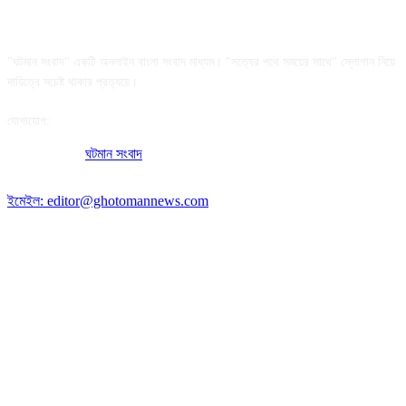
আমাদের সম্পর্কে
"ঘটমান সংবাদ" একটি অনলাইন বাংলা সংবাদ মাধ্যম। "সত্যের পথে সময়ের সাথে" স্লোগান নিয়ে
দায়িত্বে সচেষ্ট থাকার প্রত্যয়ে।
যোগাযোগ:
অফিসের ঠিকানা:
ঘটমান সংবাদ
, ঘাটেরকোনা, গৌরীপুর, ময়মনসিংহ, বাংলাদেশ।
পোস্ট কোড: ২২৭০
ইমেইল: editor@ghotomannews.com
অনুসরণ করুন