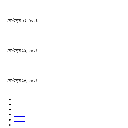
এখনো ষড়যন্ত্রে লিপ্ত শেখ হাসিনার প্রেতাত্মারা
সেপ্টেম্বর ২৫, ২০২৪
বালুভর্তি ট্রাকের ভিতর থেকে জব্দ অর্ধকোটি টাকার ভারতীয় চিনি
সেপ্টেম্বর ১৯, ২০২৪
বন্যায় ভিজে নষ্ট বই-খাতা, বিপাকে শিক্ষার্থীরা
সেপ্টেম্বর ১৫, ২০২৪
জনপ্রিয় ক্যাটাগরি
সব খবর
618
জাতীয়
285
বিদেশ
102
খেলা
86
শিক্ষা
77
ক্রিকেট
70