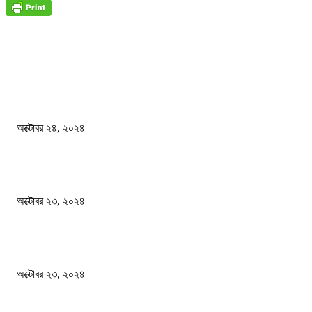
জাতীয়
বিসিএস পরীক্ষায় অংশগ্রহণ নিয়ে নতুন সিদ্ধান্ত
অক্টোবর ২৪, ২০২৪
স্বতন্ত্র বিশ্ববিদ্যালয় প্রতিষ্ঠার দাবিতে ফের শিক্ষার্থীদের সড়ক অবরোধ
অক্টোবর ২৩, ২০২৪
কী ঘটছে বঙ্গভবনে ?
অক্টোবর ২৩, ২০২৪
দেশ