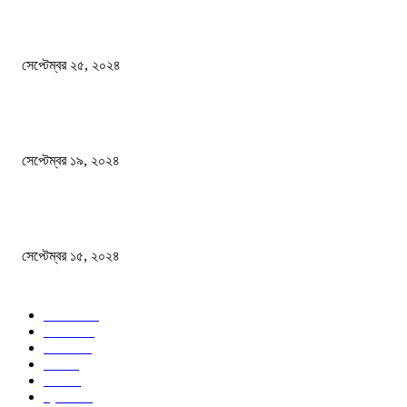
এখনো ষড়যন্ত্রে লিপ্ত শেখ হাসিনার প্রেতাত্মারা
সেপ্টেম্বর ২৫, ২০২৪
বালুভর্তি ট্রাকের ভিতর থেকে জব্দ অর্ধকোটি টাকার ভারতীয় চিনি
সেপ্টেম্বর ১৯, ২০২৪
বন্যায় ভিজে নষ্ট বই-খাতা, বিপাকে শিক্ষার্থীরা
সেপ্টেম্বর ১৫, ২০২৪
জনপ্রিয় ক্যাটাগরি
সব খবর
618
জাতীয়
285
বিদেশ
102
খেলা
86
শিক্ষা
77
ক্রিকেট
70