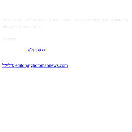
আমাদের সম্পর্কে
"ঘটমান সংবাদ" একটি অনলাইন বাংলা সংবাদ মাধ্যম। "সত্যের পথে সময়ের সাথে" স্লোগান নিয়ে
দায়িত্বে সচেষ্ট থাকার প্রত্যয়ে।
যোগাযোগ:
অফিসের ঠিকানা:
ঘটমান সংবাদ
, ঘাটেরকোনা, গৌরীপুর, ময়মনসিংহ, বাংলাদেশ।
পোস্ট কোড: ২২৭০
ইমেইল: editor@ghotomannews.com
অনুসরণ করুন