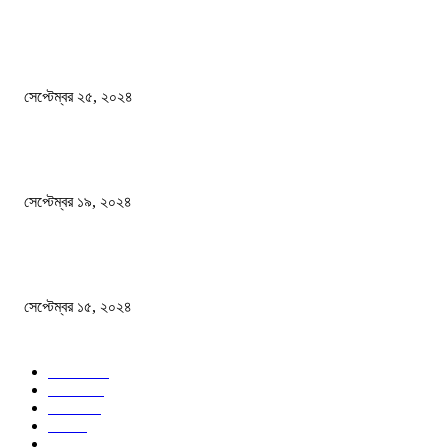
এখনো ষড়যন্ত্রে লিপ্ত শেখ হাসিনার প্রেতাত্মারা
সেপ্টেম্বর ২৫, ২০২৪
বালুভর্তি ট্রাকের ভিতর থেকে জব্দ অর্ধকোটি টাকার ভারতীয় চিনি
সেপ্টেম্বর ১৯, ২০২৪
বন্যায় ভিজে নষ্ট বই-খাতা, বিপাকে শিক্ষার্থীরা
সেপ্টেম্বর ১৫, ২০২৪
জনপ্রিয় ক্যাটাগরি
সব খবর
618
জাতীয়
285
বিদেশ
102
খেলা
86
শিক্ষা
77