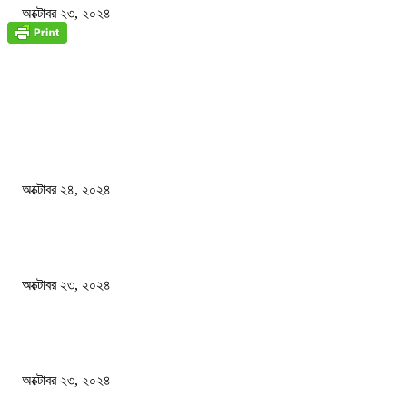
অক্টোবর ২৩, ২০২৪
জাতীয়
বিসিএস পরীক্ষায় অংশগ্রহণ নিয়ে নতুন সিদ্ধান্ত
অক্টোবর ২৪, ২০২৪
স্বতন্ত্র বিশ্ববিদ্যালয় প্রতিষ্ঠার দাবিতে ফের শিক্ষার্থীদের সড়ক অবরোধ
অক্টোবর ২৩, ২০২৪
কী ঘটছে বঙ্গভবনে ?
অক্টোবর ২৩, ২০২৪
দেশ