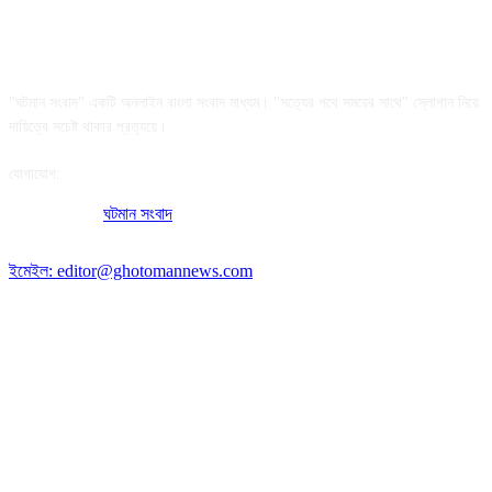
আমাদের সম্পর্কে
"ঘটমান সংবাদ" একটি অনলাইন বাংলা সংবাদ মাধ্যম। "সত্যের পথে সময়ের সাথে" স্লোগান নিয়ে
দায়িত্বে সচেষ্ট থাকার প্রত্যয়ে।
যোগাযোগ:
অফিসের ঠিকানা:
ঘটমান সংবাদ
, ঘাটেরকোনা, গৌরীপুর, ময়মনসিংহ, বাংলাদেশ।
পোস্ট কোড: ২২৭০
ইমেইল: editor@ghotomannews.com
অনুসরণ করুন