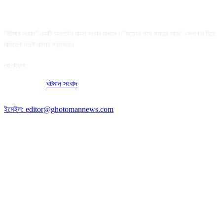
আমাদের সম্পর্কে
"ঘটমান সংবাদ" একটি অনলাইন বাংলা সংবাদ মাধ্যম। "সত্যের পথে সময়ের সাথে" স্লোগান নিয়ে
দায়িত্বে সচেষ্ট থাকার প্রত্যয়ে।
যোগাযোগ:
অফিসের ঠিকানা:
ঘটমান সংবাদ
, ঘাটেরকোনা, গৌরীপুর, ময়মনসিংহ, বাংলাদেশ।
পোস্ট কোড: ২২৭০
ইমেইল: editor@ghotomannews.com
অনুসরণ করুন