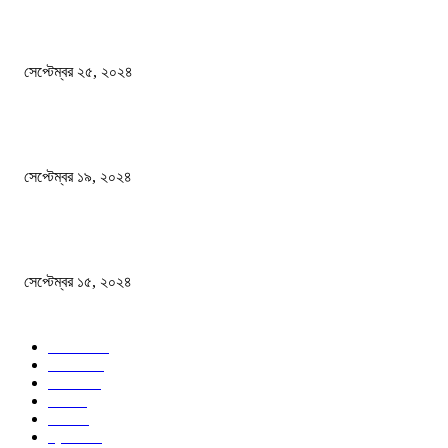
এখনো ষড়যন্ত্রে লিপ্ত শেখ হাসিনার প্রেতাত্মারা
সেপ্টেম্বর ২৫, ২০২৪
বালুভর্তি ট্রাকের ভিতর থেকে জব্দ অর্ধকোটি টাকার ভারতীয় চিনি
সেপ্টেম্বর ১৯, ২০২৪
বন্যায় ভিজে নষ্ট বই-খাতা, বিপাকে শিক্ষার্থীরা
সেপ্টেম্বর ১৫, ২০২৪
জনপ্রিয় ক্যাটাগরি
সব খবর
618
জাতীয়
285
বিদেশ
102
খেলা
86
শিক্ষা
77
ক্রিকেট
70