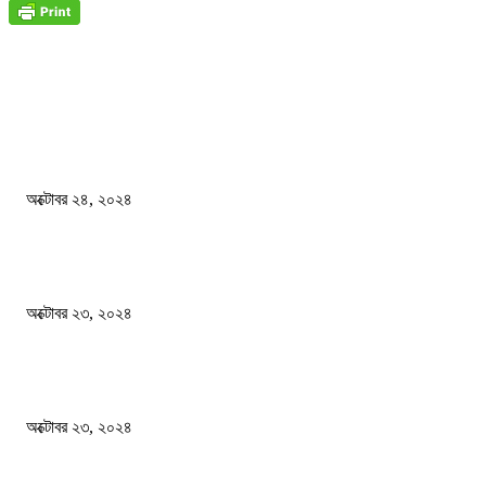
জাতীয়
বিসিএস পরীক্ষায় অংশগ্রহণ নিয়ে নতুন সিদ্ধান্ত
অক্টোবর ২৪, ২০২৪
স্বতন্ত্র বিশ্ববিদ্যালয় প্রতিষ্ঠার দাবিতে ফের শিক্ষার্থীদের সড়ক অবরোধ
অক্টোবর ২৩, ২০২৪
কী ঘটছে বঙ্গভবনে ?
অক্টোবর ২৩, ২০২৪
দেশ