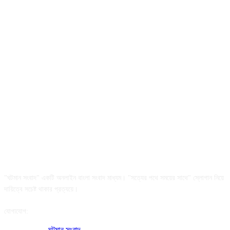
আমাদের সম্পর্কে
"ঘটমান সংবাদ" একটি অনলাইন বাংলা সংবাদ মাধ্যম। "সত্যের পথে সময়ের সাথে" স্লোগান নিয়ে
দায়িত্বে সচেষ্ট থাকার প্রত্যয়ে।
যোগাযোগ:
অফিসের ঠিকানা:
ঘটমান সংবাদ
, ঘাটেরকোনা, গৌরীপুর, ময়মনসিংহ, বাংলাদেশ।