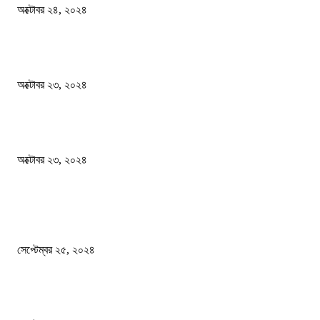
অক্টোবর ২৪, ২০২৪
স্বতন্ত্র বিশ্ববিদ্যালয় প্রতিষ্ঠার দাবিতে ফের শিক্ষার্থীদের সড়ক অবরোধ
অক্টোবর ২৩, ২০২৪
কী ঘটছে বঙ্গভবনে ?
অক্টোবর ২৩, ২০২৪
দেশ
এখনো ষড়যন্ত্রে লিপ্ত শেখ হাসিনার প্রেতাত্মারা
সেপ্টেম্বর ২৫, ২০২৪
বালুভর্তি ট্রাকের ভিতর থেকে জব্দ অর্ধকোটি টাকার ভারতীয় চিনি