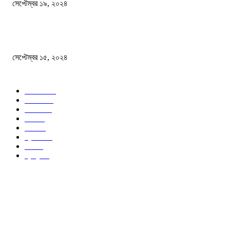
সেপ্টেম্বর ১৯, ২০২৪
বন্যায় ভিজে নষ্ট বই-খাতা, বিপাকে শিক্ষার্থীরা
সেপ্টেম্বর ১৫, ২০২৪
জনপ্রিয় ক্যাটাগরি
সব খবর
618
জাতীয়
285
বিদেশ
102
খেলা
86
শিক্ষা
77
ক্রিকেট
70
দেশ
69
স্বাস্থ্য
50