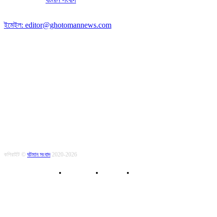
পোস্ট কোড: ২২৭০
ইমেইল: editor@ghotomannews.com
অনুসরণ করুন
কপিরাইট ©
ঘটমান সংবাদ
2020-2026
About Us
Contact
Privacy Policy