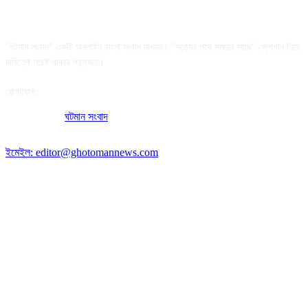
আমাদের সম্পর্কে
"ঘটমান সংবাদ" একটি অনলাইন বাংলা সংবাদ মাধ্যম। "সত্যের পথে সময়ের সাথে" স্লোগান নিয়ে
দায়িত্বে সচেষ্ট থাকার প্রত্যয়ে।
যোগাযোগ:
অফিসের ঠিকানা:
ঘটমান সংবাদ
, ঘাটেরকোনা, গৌরীপুর, ময়মনসিংহ, বাংলাদেশ।
পোস্ট কোড: ২২৭০
ইমেইল: editor@ghotomannews.com
অনুসরণ করুন