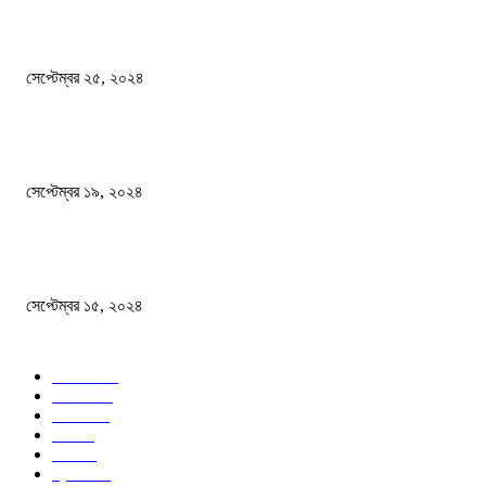
এখনো ষড়যন্ত্রে লিপ্ত শেখ হাসিনার প্রেতাত্মারা
সেপ্টেম্বর ২৫, ২০২৪
বালুভর্তি ট্রাকের ভিতর থেকে জব্দ অর্ধকোটি টাকার ভারতীয় চিনি
সেপ্টেম্বর ১৯, ২০২৪
বন্যায় ভিজে নষ্ট বই-খাতা, বিপাকে শিক্ষার্থীরা
সেপ্টেম্বর ১৫, ২০২৪
জনপ্রিয় ক্যাটাগরি
সব খবর
618
জাতীয়
285
বিদেশ
102
খেলা
86
শিক্ষা
77
ক্রিকেট
70