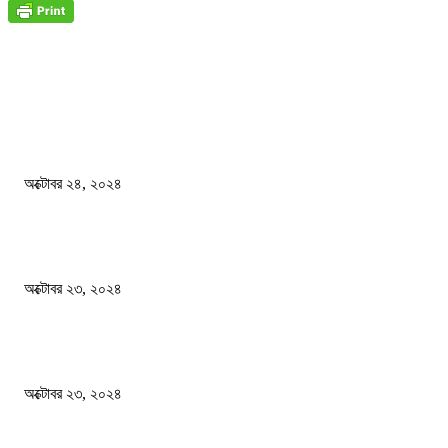
জাতীয়
বিসিএস পরীক্ষায় অংশগ্রহণ নিয়ে নতুন সিদ্ধান্ত
অক্টোবর ২৪, ২০২৪
স্বতন্ত্র বিশ্ববিদ্যালয় প্রতিষ্ঠার দাবিতে ফের শিক্ষার্থীদের সড়ক অবরোধ
অক্টোবর ২৩, ২০২৪
কী ঘটছে বঙ্গভবনে ?
অক্টোবর ২৩, ২০২৪
দেশ