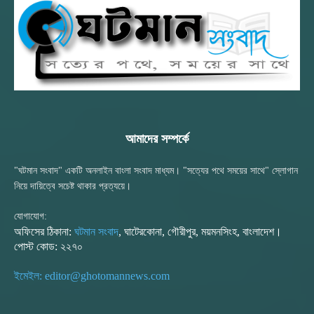
আমাদের সম্পর্কে
"ঘটমান সংবাদ" একটি অনলাইন বাংলা সংবাদ মাধ্যম। "সত্যের পথে সময়ের সাথে" স্লোগান
নিয়ে দায়িত্বে সচেষ্ট থাকার প্রত্যয়ে।
যোগাযোগ:
অফিসের ঠিকানা:
ঘটমান সংবাদ
, ঘাটেরকোনা, গৌরীপুর, ময়মনসিংহ, বাংলাদেশ।
পোস্ট কোড: ২২৭০
ইমেইল: editor@ghotomannews.com