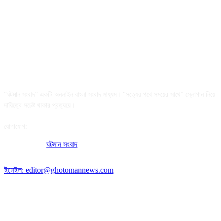
আমাদের সম্পর্কে
"ঘটমান সংবাদ" একটি অনলাইন বাংলা সংবাদ মাধ্যম। "সত্যের পথে সময়ের সাথে" স্লোগান নিয়ে
দায়িত্বে সচেষ্ট থাকার প্রত্যয়ে।
যোগাযোগ:
অফিসের ঠিকানা:
ঘটমান সংবাদ
, ঘাটেরকোনা, গৌরীপুর, ময়মনসিংহ, বাংলাদেশ।
পোস্ট কোড: ২২৭০
ইমেইল: editor@ghotomannews.com
অনুসরণ করুন