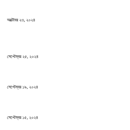
কী ঘটছে বঙ্গভবনে ?
অক্টোবর ২৩, ২০২৪
দেশ
এখনো ষড়যন্ত্রে লিপ্ত শেখ হাসিনার প্রেতাত্মারা
সেপ্টেম্বর ২৫, ২০২৪
বালুভর্তি ট্রাকের ভিতর থেকে জব্দ অর্ধকোটি টাকার ভারতীয় চিনি
সেপ্টেম্বর ১৯, ২০২৪
বন্যায় ভিজে নষ্ট বই-খাতা, বিপাকে শিক্ষার্থীরা
সেপ্টেম্বর ১৫, ২০২৪
জনপ্রিয় ক্যাটাগরি