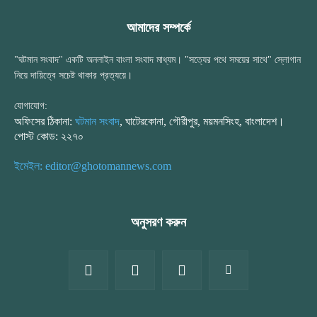
আমাদের সম্পর্কে
"ঘটমান সংবাদ" একটি অনলাইন বাংলা সংবাদ মাধ্যম। "সত্যের পথে সময়ের সাথে" স্লোগান
নিয়ে দায়িত্বে সচেষ্ট থাকার প্রত্যয়ে।
যোগাযোগ:
অফিসের ঠিকানা:
ঘটমান সংবাদ
, ঘাটেরকোনা, গৌরীপুর, ময়মনসিংহ, বাংলাদেশ।
পোস্ট কোড: ২২৭০
ইমেইল: editor@ghotomannews.com
অনুসরণ করুন