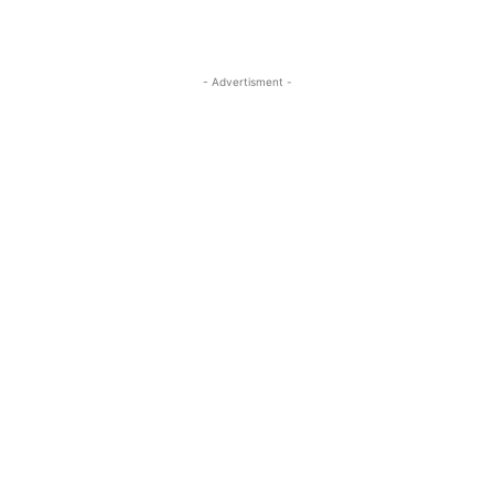
- Advertisment -
MOST READ