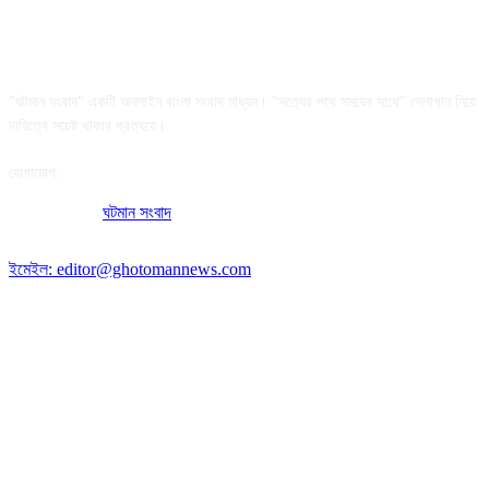
আমাদের সম্পর্কে
"ঘটমান সংবাদ" একটি অনলাইন বাংলা সংবাদ মাধ্যম। "সত্যের পথে সময়ের সাথে" স্লোগান নিয়ে
দায়িত্বে সচেষ্ট থাকার প্রত্যয়ে।
যোগাযোগ:
অফিসের ঠিকানা:
ঘটমান সংবাদ
, ঘাটেরকোনা, গৌরীপুর, ময়মনসিংহ, বাংলাদেশ।
পোস্ট কোড: ২২৭০
ইমেইল: editor@ghotomannews.com
অনুসরণ করুন