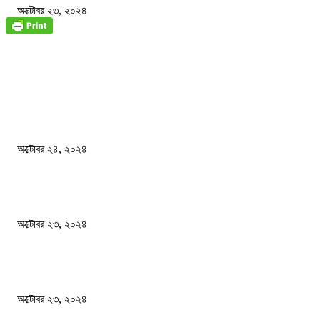
অক্টোবর ২৩, ২০২৪
জাতীয়
বিসিএস পরীক্ষায় অংশগ্রহণ নিয়ে নতুন সিদ্ধান্ত
অক্টোবর ২৪, ২০২৪
স্বতন্ত্র বিশ্ববিদ্যালয় প্রতিষ্ঠার দাবিতে ফের শিক্ষার্থীদের সড়ক অবরোধ
অক্টোবর ২৩, ২০২৪
কী ঘটছে বঙ্গভবনে ?
অক্টোবর ২৩, ২০২৪
দেশ