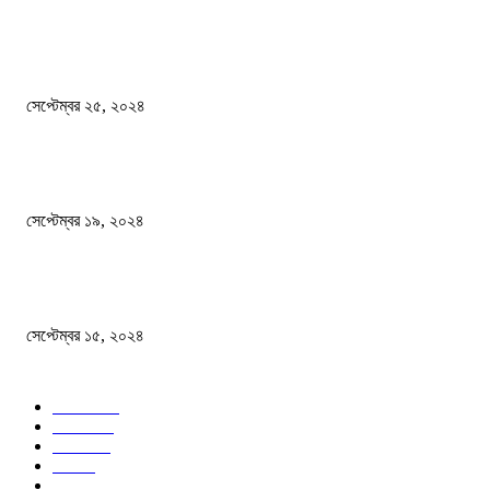
এখনো ষড়যন্ত্রে লিপ্ত শেখ হাসিনার প্রেতাত্মারা
সেপ্টেম্বর ২৫, ২০২৪
বালুভর্তি ট্রাকের ভিতর থেকে জব্দ অর্ধকোটি টাকার ভারতীয় চিনি
সেপ্টেম্বর ১৯, ২০২৪
বন্যায় ভিজে নষ্ট বই-খাতা, বিপাকে শিক্ষার্থীরা
সেপ্টেম্বর ১৫, ২০২৪
জনপ্রিয় ক্যাটাগরি
সব খবর
618
জাতীয়
285
বিদেশ
102
খেলা
86
শিক্ষা
77