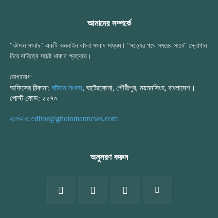
আমাদের সম্পর্কে
"ঘটমান সংবাদ" একটি অনলাইন বাংলা সংবাদ মাধ্যম। "সত্যের পথে সময়ের সাথে" স্লোগান
নিয়ে দায়িত্বে সচেষ্ট থাকার প্রত্যয়ে।
যোগাযোগ:
অফিসের ঠিকানা:
ঘটমান সংবাদ
, ঘাটেরকোনা, গৌরীপুর, ময়মনসিংহ, বাংলাদেশ।
পোস্ট কোড: ২২৭০
ইমেইল: editor@ghotomannews.com
অনুসরণ করুন