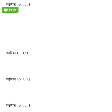
অক্টোবর ২৩, ২০২৪
জাতীয়
বিসিএস পরীক্ষায় অংশগ্রহণ নিয়ে নতুন সিদ্ধান্ত
অক্টোবর ২৪, ২০২৪
স্বতন্ত্র বিশ্ববিদ্যালয় প্রতিষ্ঠার দাবিতে ফের শিক্ষার্থীদের সড়ক অবরোধ
অক্টোবর ২৩, ২০২৪
কী ঘটছে বঙ্গভবনে ?
অক্টোবর ২৩, ২০২৪
দেশ