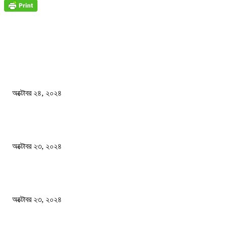
জাতীয়
বিসিএস পরীক্ষায় অংশগ্রহণ নিয়ে নতুন সিদ্ধান্ত
অক্টোবর ২৪, ২০২৪
স্বতন্ত্র বিশ্ববিদ্যালয় প্রতিষ্ঠার দাবিতে ফের শিক্ষার্থীদের সড়ক অবরোধ
অক্টোবর ২৩, ২০২৪
কী ঘটছে বঙ্গভবনে ?
অক্টোবর ২৩, ২০২৪
দেশ