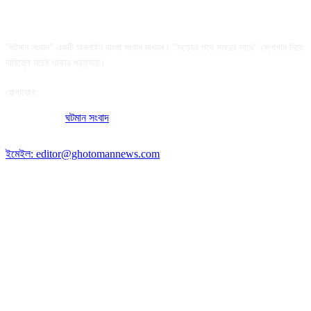
আমাদের সম্পর্কে
"ঘটমান সংবাদ" একটি অনলাইন বাংলা সংবাদ মাধ্যম। "সত্যের পথে সময়ের সাথে" স্লোগান নিয়ে
দায়িত্বে সচেষ্ট থাকার প্রত্যয়ে।
যোগাযোগ:
অফিসের ঠিকানা:
ঘটমান সংবাদ
, ঘাটেরকোনা, গৌরীপুর, ময়মনসিংহ, বাংলাদেশ।
পোস্ট কোড: ২২৭০
ইমেইল: editor@ghotomannews.com
অনুসরণ করুন