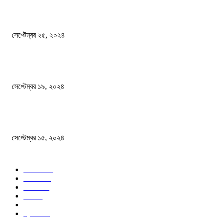
এখনো ষড়যন্ত্রে লিপ্ত শেখ হাসিনার প্রেতাত্মারা
সেপ্টেম্বর ২৫, ২০২৪
বালুভর্তি ট্রাকের ভিতর থেকে জব্দ অর্ধকোটি টাকার ভারতীয় চিনি
সেপ্টেম্বর ১৯, ২০২৪
বন্যায় ভিজে নষ্ট বই-খাতা, বিপাকে শিক্ষার্থীরা
সেপ্টেম্বর ১৫, ২০২৪
জনপ্রিয় ক্যাটাগরি
সব খবর
618
জাতীয়
285
বিদেশ
102
খেলা
86
শিক্ষা
77
ক্রিকেট
70