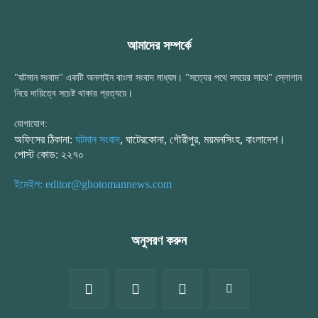
আমাদের সম্পর্কে
"ঘটমান সংবাদ" একটি অনলাইন বাংলা সংবাদ মাধ্যম। "সত্যের পথে সময়ের সাথে" স্লোগান
নিয়ে দায়িত্বে সচেষ্ট থাকার প্রত্যয়ে।
যোগাযোগ:
অফিসের ঠিকানা:
ঘটমান সংবাদ
, ঘাটেরকোনা, গৌরীপুর, ময়মনসিংহ, বাংলাদেশ।
পোস্ট কোড: ২২৭০
ইমেইল: editor@ghotomannews.com
অনুসরণ করুন