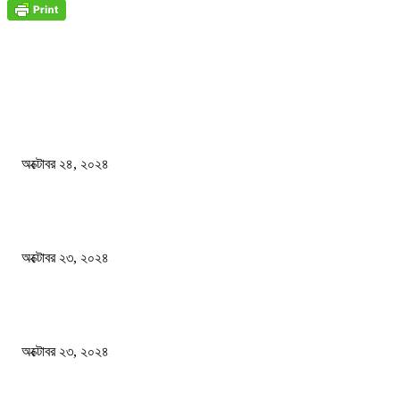
জাতীয়
বিসিএস পরীক্ষায় অংশগ্রহণ নিয়ে নতুন সিদ্ধান্ত
অক্টোবর ২৪, ২০২৪
স্বতন্ত্র বিশ্ববিদ্যালয় প্রতিষ্ঠার দাবিতে ফের শিক্ষার্থীদের সড়ক অবরোধ
অক্টোবর ২৩, ২০২৪
কী ঘটছে বঙ্গভবনে ?
অক্টোবর ২৩, ২০২৪
দেশ