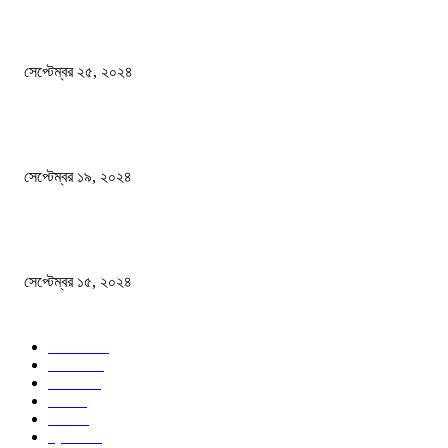
এখনো ষড়যন্ত্রে লিপ্ত শেখ হাসিনার প্রেতাত্মারা
সেপ্টেম্বর ২৫, ২০২৪
বালুভর্তি ট্রাকের ভিতর থেকে জব্দ অর্ধকোটি টাকার ভারতীয় চিনি
সেপ্টেম্বর ১৯, ২০২৪
বন্যায় ভিজে নষ্ট বই-খাতা, বিপাকে শিক্ষার্থীরা
সেপ্টেম্বর ১৫, ২০২৪
জনপ্রিয় ক্যাটাগরি
সব খবর
618
জাতীয়
285
বিদেশ
102
খেলা
86
শিক্ষা
77
ক্রিকেট
70