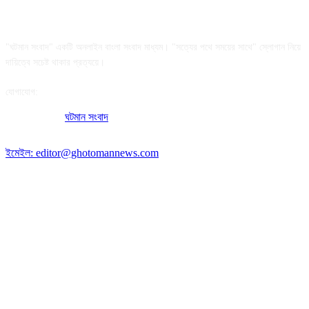
আমাদের সম্পর্কে
"ঘটমান সংবাদ" একটি অনলাইন বাংলা সংবাদ মাধ্যম। "সত্যের পথে সময়ের সাথে" স্লোগান নিয়ে
দায়িত্বে সচেষ্ট থাকার প্রত্যয়ে।
যোগাযোগ:
অফিসের ঠিকানা:
ঘটমান সংবাদ
, ঘাটেরকোনা, গৌরীপুর, ময়মনসিংহ, বাংলাদেশ।
পোস্ট কোড: ২২৭০
ইমেইল: editor@ghotomannews.com
অনুসরণ করুন