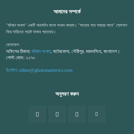
আমাদের সম্পর্কে
"ঘটমান সংবাদ" একটি অনলাইন বাংলা সংবাদ মাধ্যম। "সত্যের পথে সময়ের সাথে" স্লোগান
নিয়ে দায়িত্বে সচেষ্ট থাকার প্রত্যয়ে।
যোগাযোগ:
অফিসের ঠিকানা:
ঘটমান সংবাদ
, ঘাটেরকোনা, গৌরীপুর, ময়মনসিংহ, বাংলাদেশ।
পোস্ট কোড: ২২৭০
ইমেইল: editor@ghotomannews.com
অনুসরণ করুন