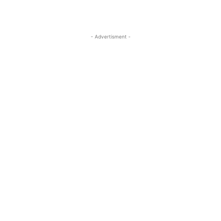
- Advertisment -
MOST READ