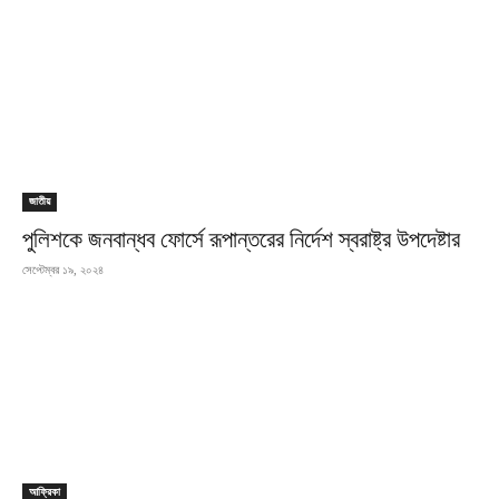
জাতীয়
পুলিশকে জনবান্ধব ফোর্সে রূপান্তরের নির্দেশ স্বরাষ্ট্র উপদেষ্টার
সেপ্টেম্বর ১৯, ২০২৪
আফ্রিকা