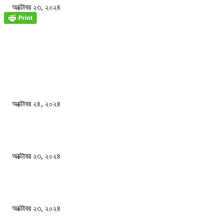
অক্টোবর ২৩, ২০২৪
জাতীয়
বিসিএস পরীক্ষায় অংশগ্রহণ নিয়ে নতুন সিদ্ধান্ত
অক্টোবর ২৪, ২০২৪
স্বতন্ত্র বিশ্ববিদ্যালয় প্রতিষ্ঠার দাবিতে ফের শিক্ষার্থীদের সড়ক অবরোধ
অক্টোবর ২৩, ২০২৪
কী ঘটছে বঙ্গভবনে ?
অক্টোবর ২৩, ২০২৪
দেশ