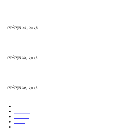
এখনো ষড়যন্ত্রে লিপ্ত শেখ হাসিনার প্রেতাত্মারা
সেপ্টেম্বর ২৫, ২০২৪
বালুভর্তি ট্রাকের ভিতর থেকে জব্দ অর্ধকোটি টাকার ভারতীয় চিনি
সেপ্টেম্বর ১৯, ২০২৪
বন্যায় ভিজে নষ্ট বই-খাতা, বিপাকে শিক্ষার্থীরা
সেপ্টেম্বর ১৫, ২০২৪
জনপ্রিয় ক্যাটাগরি
সব খবর
618
জাতীয়
285
বিদেশ
102
খেলা
86
শিক্ষা
77