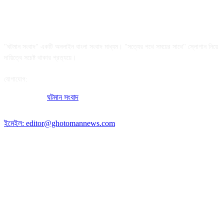
আমাদের সম্পর্কে
"ঘটমান সংবাদ" একটি অনলাইন বাংলা সংবাদ মাধ্যম। "সত্যের পথে সময়ের সাথে" স্লোগান নিয়ে
দায়িত্বে সচেষ্ট থাকার প্রত্যয়ে।
যোগাযোগ:
অফিসের ঠিকানা:
ঘটমান সংবাদ
, ঘাটেরকোনা, গৌরীপুর, ময়মনসিংহ, বাংলাদেশ।
পোস্ট কোড: ২২৭০
ইমেইল: editor@ghotomannews.com
অনুসরণ করুন