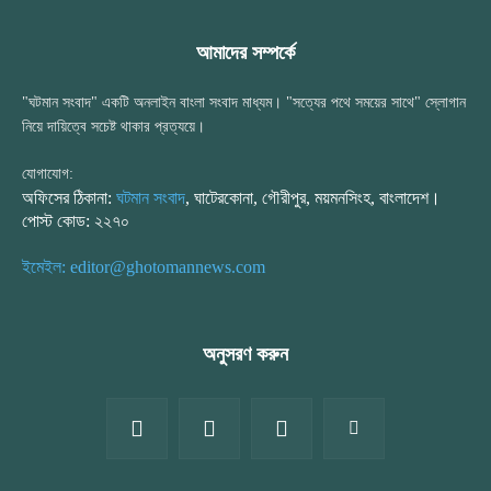
আমাদের সম্পর্কে
"ঘটমান সংবাদ" একটি অনলাইন বাংলা সংবাদ মাধ্যম। "সত্যের পথে সময়ের সাথে" স্লোগান
নিয়ে দায়িত্বে সচেষ্ট থাকার প্রত্যয়ে।
যোগাযোগ:
অফিসের ঠিকানা:
ঘটমান সংবাদ
, ঘাটেরকোনা, গৌরীপুর, ময়মনসিংহ, বাংলাদেশ।
পোস্ট কোড: ২২৭০
ইমেইল: editor@ghotomannews.com
অনুসরণ করুন