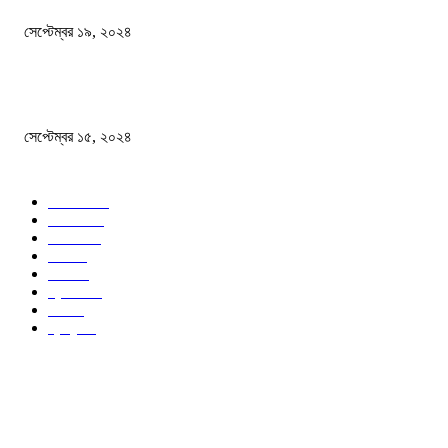
সেপ্টেম্বর ১৯, ২০২৪
বন্যায় ভিজে নষ্ট বই-খাতা, বিপাকে শিক্ষার্থীরা
সেপ্টেম্বর ১৫, ২০২৪
জনপ্রিয় ক্যাটাগরি
সব খবর
618
জাতীয়
285
বিদেশ
102
খেলা
86
শিক্ষা
77
ক্রিকেট
70
দেশ
69
স্বাস্থ্য
50