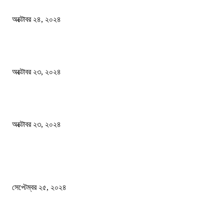
অক্টোবর ২৪, ২০২৪
স্বতন্ত্র বিশ্ববিদ্যালয় প্রতিষ্ঠার দাবিতে ফের শিক্ষার্থীদের সড়ক অবরোধ
অক্টোবর ২৩, ২০২৪
কী ঘটছে বঙ্গভবনে ?
অক্টোবর ২৩, ২০২৪
দেশ
এখনো ষড়যন্ত্রে লিপ্ত শেখ হাসিনার প্রেতাত্মারা
সেপ্টেম্বর ২৫, ২০২৪
বালুভর্তি ট্রাকের ভিতর থেকে জব্দ অর্ধকোটি টাকার ভারতীয় চিনি