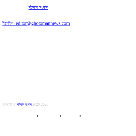
অফিসের ঠিকানা:
ঘটমান সংবাদ
, ঘাটেরকোনা, গৌরীপুর, ময়মনসিংহ, বাংলাদেশ।
পোস্ট কোড: ২২৭০
ইমেইল: editor@ghotomannews.com
অনুসরণ করুন
কপিরাইট ©
ঘটমান সংবাদ
2020-2026
About Us
Contact
Privacy Policy