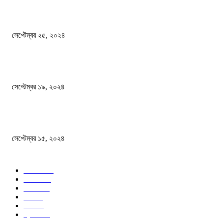
এখনো ষড়যন্ত্রে লিপ্ত শেখ হাসিনার প্রেতাত্মারা
সেপ্টেম্বর ২৫, ২০২৪
বালুভর্তি ট্রাকের ভিতর থেকে জব্দ অর্ধকোটি টাকার ভারতীয় চিনি
সেপ্টেম্বর ১৯, ২০২৪
বন্যায় ভিজে নষ্ট বই-খাতা, বিপাকে শিক্ষার্থীরা
সেপ্টেম্বর ১৫, ২০২৪
জনপ্রিয় ক্যাটাগরি
সব খবর
618
জাতীয়
285
বিদেশ
102
খেলা
86
শিক্ষা
77
ক্রিকেট
70