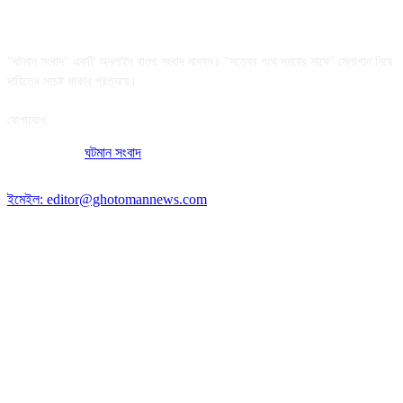
আমাদের সম্পর্কে
"ঘটমান সংবাদ" একটি অনলাইন বাংলা সংবাদ মাধ্যম। "সত্যের পথে সময়ের সাথে" স্লোগান নিয়ে
দায়িত্বে সচেষ্ট থাকার প্রত্যয়ে।
যোগাযোগ:
অফিসের ঠিকানা:
ঘটমান সংবাদ
, ঘাটেরকোনা, গৌরীপুর, ময়মনসিংহ, বাংলাদেশ।
পোস্ট কোড: ২২৭০
ইমেইল: editor@ghotomannews.com
অনুসরণ করুন