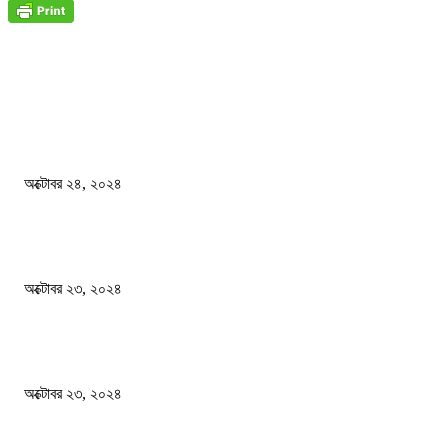
জাতীয়
বিসিএস পরীক্ষায় অংশগ্রহণ নিয়ে নতুন সিদ্ধান্ত
অক্টোবর ২৪, ২০২৪
স্বতন্ত্র বিশ্ববিদ্যালয় প্রতিষ্ঠার দাবিতে ফের শিক্ষার্থীদের সড়ক অবরোধ
অক্টোবর ২৩, ২০২৪
কী ঘটছে বঙ্গভবনে ?
অক্টোবর ২৩, ২০২৪
দেশ