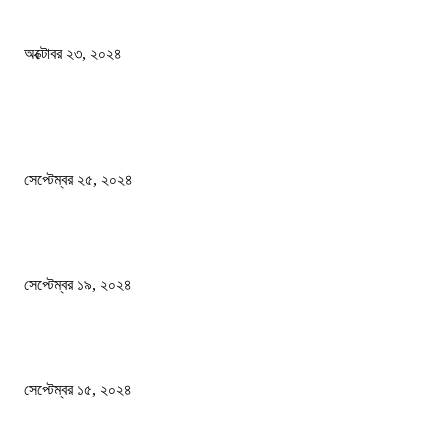
কী ঘটছে বঙ্গভবনে ?
অক্টোবর ২৩, ২০২৪
দেশ
এখনো ষড়যন্ত্রে লিপ্ত শেখ হাসিনার প্রেতাত্মারা
সেপ্টেম্বর ২৫, ২০২৪
বালুভর্তি ট্রাকের ভিতর থেকে জব্দ অর্ধকোটি টাকার ভারতীয় চিনি
সেপ্টেম্বর ১৯, ২০২৪
বন্যায় ভিজে নষ্ট বই-খাতা, বিপাকে শিক্ষার্থীরা
সেপ্টেম্বর ১৫, ২০২৪
জনপ্রিয় ক্যাটাগরি