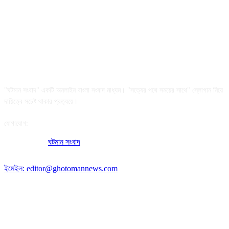
আমাদের সম্পর্কে
"ঘটমান সংবাদ" একটি অনলাইন বাংলা সংবাদ মাধ্যম। "সত্যের পথে সময়ের সাথে" স্লোগান নিয়ে
দায়িত্বে সচেষ্ট থাকার প্রত্যয়ে।
যোগাযোগ:
অফিসের ঠিকানা:
ঘটমান সংবাদ
, ঘাটেরকোনা, গৌরীপুর, ময়মনসিংহ, বাংলাদেশ।
পোস্ট কোড: ২২৭০
ইমেইল: editor@ghotomannews.com
অনুসরণ করুন