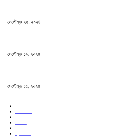
এখনো ষড়যন্ত্রে লিপ্ত শেখ হাসিনার প্রেতাত্মারা
সেপ্টেম্বর ২৫, ২০২৪
বালুভর্তি ট্রাকের ভিতর থেকে জব্দ অর্ধকোটি টাকার ভারতীয় চিনি
সেপ্টেম্বর ১৯, ২০২৪
বন্যায় ভিজে নষ্ট বই-খাতা, বিপাকে শিক্ষার্থীরা
সেপ্টেম্বর ১৫, ২০২৪
জনপ্রিয় ক্যাটাগরি
সব খবর
618
জাতীয়
285
বিদেশ
102
খেলা
86
শিক্ষা
77
ক্রিকেট
70