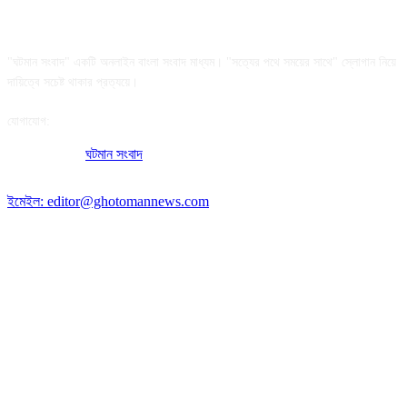
আমাদের সম্পর্কে
"ঘটমান সংবাদ" একটি অনলাইন বাংলা সংবাদ মাধ্যম। "সত্যের পথে সময়ের সাথে" স্লোগান নিয়ে
দায়িত্বে সচেষ্ট থাকার প্রত্যয়ে।
যোগাযোগ:
অফিসের ঠিকানা:
ঘটমান সংবাদ
, ঘাটেরকোনা, গৌরীপুর, ময়মনসিংহ, বাংলাদেশ।
পোস্ট কোড: ২২৭০
ইমেইল: editor@ghotomannews.com
অনুসরণ করুন