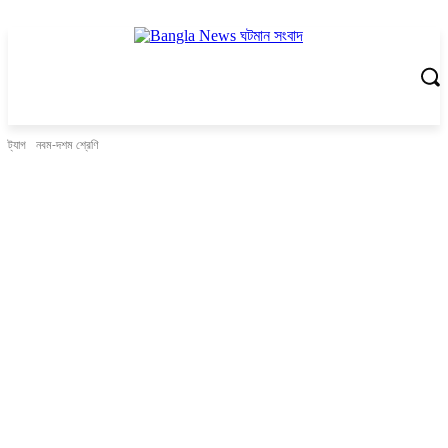
ট্যাগ
নবম-দশম শ্রেণি