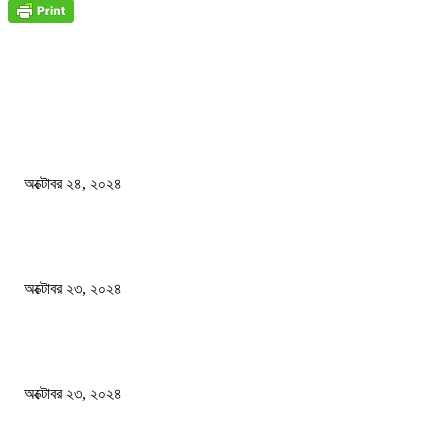
জাতীয়
বিসিএস পরীক্ষায় অংশগ্রহণ নিয়ে নতুন সিদ্ধান্ত
অক্টোবর ২৪, ২০২৪
স্বতন্ত্র বিশ্ববিদ্যালয় প্রতিষ্ঠার দাবিতে ফের শিক্ষার্থীদের সড়ক অবরোধ
অক্টোবর ২৩, ২০২৪
কী ঘটছে বঙ্গভবনে ?
অক্টোবর ২৩, ২০২৪
দেশ