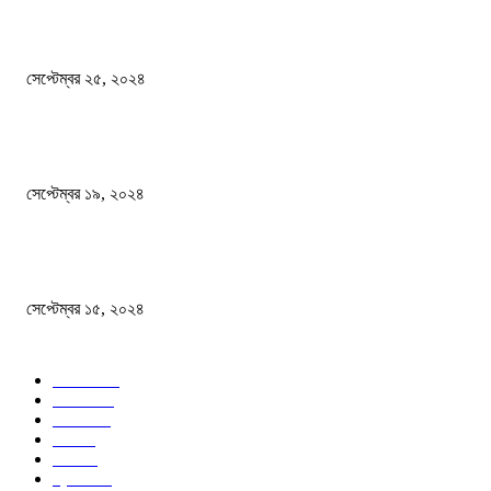
এখনো ষড়যন্ত্রে লিপ্ত শেখ হাসিনার প্রেতাত্মারা
সেপ্টেম্বর ২৫, ২০২৪
বালুভর্তি ট্রাকের ভিতর থেকে জব্দ অর্ধকোটি টাকার ভারতীয় চিনি
সেপ্টেম্বর ১৯, ২০২৪
বন্যায় ভিজে নষ্ট বই-খাতা, বিপাকে শিক্ষার্থীরা
সেপ্টেম্বর ১৫, ২০২৪
জনপ্রিয় ক্যাটাগরি
সব খবর
618
জাতীয়
285
বিদেশ
102
খেলা
86
শিক্ষা
77
ক্রিকেট
70