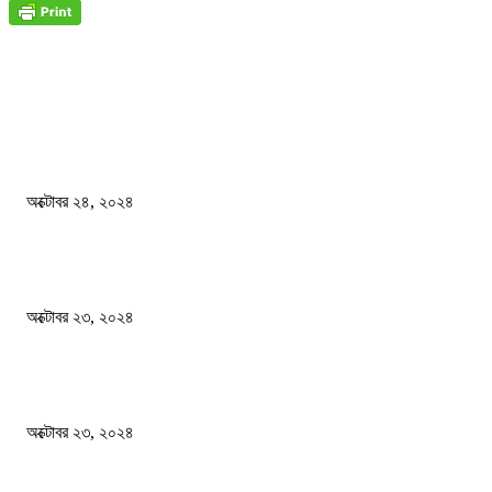
জাতীয়
বিসিএস পরীক্ষায় অংশগ্রহণ নিয়ে নতুন সিদ্ধান্ত
অক্টোবর ২৪, ২০২৪
স্বতন্ত্র বিশ্ববিদ্যালয় প্রতিষ্ঠার দাবিতে ফের শিক্ষার্থীদের সড়ক অবরোধ
অক্টোবর ২৩, ২০২৪
কী ঘটছে বঙ্গভবনে ?
অক্টোবর ২৩, ২০২৪
দেশ