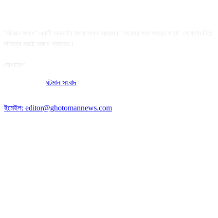
আমাদের সম্পর্কে
"ঘটমান সংবাদ" একটি অনলাইন বাংলা সংবাদ মাধ্যম। "সত্যের পথে সময়ের সাথে" স্লোগান নিয়ে
দায়িত্বে সচেষ্ট থাকার প্রত্যয়ে।
যোগাযোগ:
অফিসের ঠিকানা:
ঘটমান সংবাদ
, ঘাটেরকোনা, গৌরীপুর, ময়মনসিংহ, বাংলাদেশ।
পোস্ট কোড: ২২৭০
ইমেইল: editor@ghotomannews.com
অনুসরণ করুন