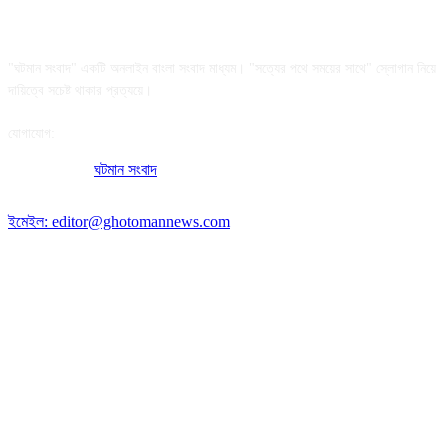
আমাদের সম্পর্কে
"ঘটমান সংবাদ" একটি অনলাইন বাংলা সংবাদ মাধ্যম। "সত্যের পথে সময়ের সাথে" স্লোগান নিয়ে
দায়িত্বে সচেষ্ট থাকার প্রত্যয়ে।
যোগাযোগ:
অফিসের ঠিকানা:
ঘটমান সংবাদ
, ঘাটেরকোনা, গৌরীপুর, ময়মনসিংহ, বাংলাদেশ।
পোস্ট কোড: ২২৭০
ইমেইল: editor@ghotomannews.com
অনুসরণ করুন