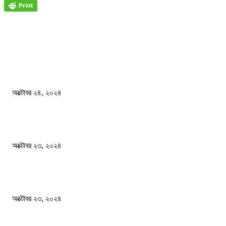
জাতীয়
বিসিএস পরীক্ষায় অংশগ্রহণ নিয়ে নতুন সিদ্ধান্ত
অক্টোবর ২৪, ২০২৪
স্বতন্ত্র বিশ্ববিদ্যালয় প্রতিষ্ঠার দাবিতে ফের শিক্ষার্থীদের সড়ক অবরোধ
অক্টোবর ২৩, ২০২৪
কী ঘটছে বঙ্গভবনে ?
অক্টোবর ২৩, ২০২৪
দেশ