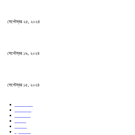
এখনো ষড়যন্ত্রে লিপ্ত শেখ হাসিনার প্রেতাত্মারা
সেপ্টেম্বর ২৫, ২০২৪
বালুভর্তি ট্রাকের ভিতর থেকে জব্দ অর্ধকোটি টাকার ভারতীয় চিনি
সেপ্টেম্বর ১৯, ২০২৪
বন্যায় ভিজে নষ্ট বই-খাতা, বিপাকে শিক্ষার্থীরা
সেপ্টেম্বর ১৫, ২০২৪
জনপ্রিয় ক্যাটাগরি
সব খবর
618
জাতীয়
285
বিদেশ
102
খেলা
86
শিক্ষা
77
ক্রিকেট
70