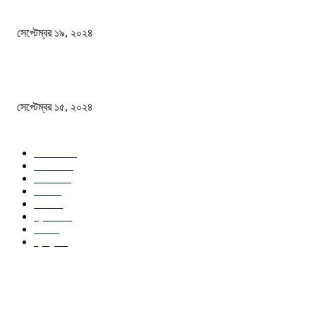
বালুভর্তি ট্রাকের ভিতর থেকে জব্দ অর্ধকোটি টাকার ভারতীয় চিনি
সেপ্টেম্বর ১৯, ২০২৪
বন্যায় ভিজে নষ্ট বই-খাতা, বিপাকে শিক্ষার্থীরা
সেপ্টেম্বর ১৫, ২০২৪
জনপ্রিয় ক্যাটাগরি
সব খবর
618
জাতীয়
285
বিদেশ
102
খেলা
86
শিক্ষা
77
ক্রিকেট
70
দেশ
69
স্বাস্থ্য
50