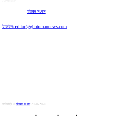
যোগাযোগ:
অফিসের ঠিকানা:
ঘটমান সংবাদ
, ঘাটেরকোনা, গৌরীপুর, ময়মনসিংহ, বাংলাদেশ।
পোস্ট কোড: ২২৭০
ইমেইল: editor@ghotomannews.com
অনুসরণ করুন
কপিরাইট ©
ঘটমান সংবাদ
2020-2026
About Us
Contact
Privacy Policy