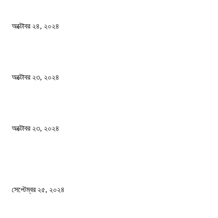
বিসিএস পরীক্ষায় অংশগ্রহণ নিয়ে নতুন সিদ্ধান্ত
অক্টোবর ২৪, ২০২৪
স্বতন্ত্র বিশ্ববিদ্যালয় প্রতিষ্ঠার দাবিতে ফের শিক্ষার্থীদের সড়ক অবরোধ
অক্টোবর ২৩, ২০২৪
কী ঘটছে বঙ্গভবনে ?
অক্টোবর ২৩, ২০২৪
দেশ
এখনো ষড়যন্ত্রে লিপ্ত শেখ হাসিনার প্রেতাত্মারা
সেপ্টেম্বর ২৫, ২০২৪