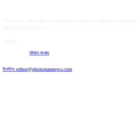
আমাদের সম্পর্কে
"ঘটমান সংবাদ" একটি অনলাইন বাংলা সংবাদ মাধ্যম। "সত্যের পথে সময়ের সাথে" স্লোগান নিয়ে
দায়িত্বে সচেষ্ট থাকার প্রত্যয়ে।
যোগাযোগ:
অফিসের ঠিকানা:
ঘটমান সংবাদ
, ঘাটেরকোনা, গৌরীপুর, ময়মনসিংহ, বাংলাদেশ।
পোস্ট কোড: ২২৭০
ইমেইল: editor@ghotomannews.com
অনুসরণ করুন