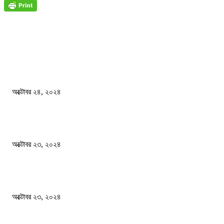
জাতীয়
বিসিএস পরীক্ষায় অংশগ্রহণ নিয়ে নতুন সিদ্ধান্ত
অক্টোবর ২৪, ২০২৪
স্বতন্ত্র বিশ্ববিদ্যালয় প্রতিষ্ঠার দাবিতে ফের শিক্ষার্থীদের সড়ক অবরোধ
অক্টোবর ২৩, ২০২৪
কী ঘটছে বঙ্গভবনে ?
অক্টোবর ২৩, ২০২৪
দেশ