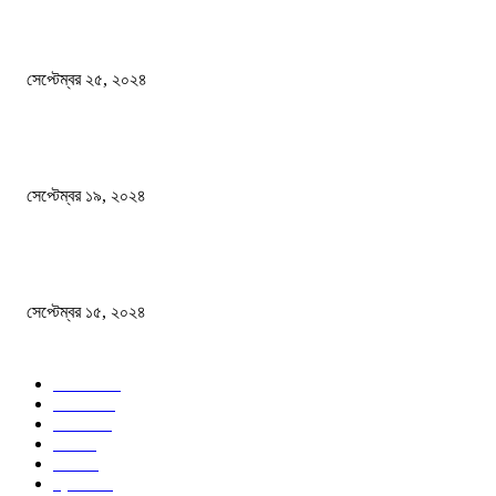
এখনো ষড়যন্ত্রে লিপ্ত শেখ হাসিনার প্রেতাত্মারা
সেপ্টেম্বর ২৫, ২০২৪
বালুভর্তি ট্রাকের ভিতর থেকে জব্দ অর্ধকোটি টাকার ভারতীয় চিনি
সেপ্টেম্বর ১৯, ২০২৪
বন্যায় ভিজে নষ্ট বই-খাতা, বিপাকে শিক্ষার্থীরা
সেপ্টেম্বর ১৫, ২০২৪
জনপ্রিয় ক্যাটাগরি
সব খবর
618
জাতীয়
285
বিদেশ
102
খেলা
86
শিক্ষা
77
ক্রিকেট
70