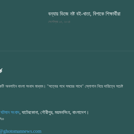
বন্যায় ভিজে নষ্ট বই-খাতা, বিপাকে শিক্ষার্থীরা
সেপ্টেম্বর ১৫, ২০২৪
ে
টি অনলাইন বাংলা সংবাদ মাধ্যম। "সত্যের পথে সময়ের সাথে" স্লোগান নিয়ে দায়িত্বে সচেষ্ট
:
ঘটমান সংবাদ
, ঘাটেরকোনা, গৌরীপুর, ময়মনসিংহ, বাংলাদেশ।
২৭০
or@ghotomannews.com