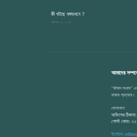
কী ঘটছে বঙ্গভবনে ?
অক্টোবর ২৩, ২০২৪
আমাদের সম্পর্ক
"ঘটমান সংবাদ" এক
থাকার প্রত্যয়ে।
যোগাযোগ:
অফিসের ঠিকানা
পোস্ট কোড: ২
ইমেইল: edit