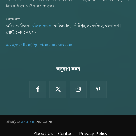
নিয়ে দায়িত্বে সচেষ্ট থাকার প্রত্যয়ে।
যোগাযোগ:
অফিসের ঠিকানা:
ঘটমান সংবাদ
, ঘাটেরকোনা, গৌরীপুর, ময়মনসিংহ, বাংলাদেশ।
পোস্ট কোড: ২২৭০
ইমেইল: editor@ghotomannews.com
অনুসরণ করুন
কপিরাইট ©
ঘটমান সংবাদ
2020-2026
About Us
Contact
Privacy Policy