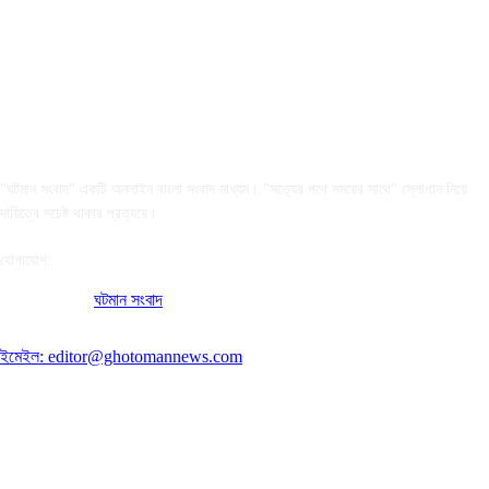
আমাদের সম্পর্কে
"ঘটমান সংবাদ" একটি অনলাইন বাংলা সংবাদ মাধ্যম। "সত্যের পথে সময়ের সাথে" স্লোগান নিয়ে
দায়িত্বে সচেষ্ট থাকার প্রত্যয়ে।
যোগাযোগ:
অফিসের ঠিকানা:
ঘটমান সংবাদ
, ঘাটেরকোনা, গৌরীপুর, ময়মনসিংহ, বাংলাদেশ।
পোস্ট কোড: ২২৭০
ইমেইল: editor@ghotomannews.com
অনুসরণ করুন