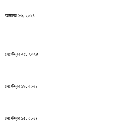
কী ঘটছে বঙ্গভবনে ?
অক্টোবর ২৩, ২০২৪
দেশ
এখনো ষড়যন্ত্রে লিপ্ত শেখ হাসিনার প্রেতাত্মারা
সেপ্টেম্বর ২৫, ২০২৪
বালুভর্তি ট্রাকের ভিতর থেকে জব্দ অর্ধকোটি টাকার ভারতীয় চিনি
সেপ্টেম্বর ১৯, ২০২৪
বন্যায় ভিজে নষ্ট বই-খাতা, বিপাকে শিক্ষার্থীরা
সেপ্টেম্বর ১৫, ২০২৪
জনপ্রিয় ক্যাটাগরি