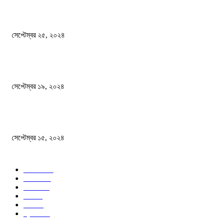
এখনো ষড়যন্ত্রে লিপ্ত শেখ হাসিনার প্রেতাত্মারা
সেপ্টেম্বর ২৫, ২০২৪
বালুভর্তি ট্রাকের ভিতর থেকে জব্দ অর্ধকোটি টাকার ভারতীয় চিনি
সেপ্টেম্বর ১৯, ২০২৪
বন্যায় ভিজে নষ্ট বই-খাতা, বিপাকে শিক্ষার্থীরা
সেপ্টেম্বর ১৫, ২০২৪
জনপ্রিয় ক্যাটাগরি
সব খবর
618
জাতীয়
285
বিদেশ
102
খেলা
86
শিক্ষা
77
ক্রিকেট
70