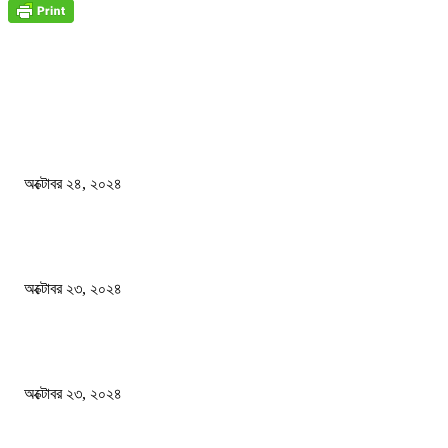
জাতীয়
বিসিএস পরীক্ষায় অংশগ্রহণ নিয়ে নতুন সিদ্ধান্ত
অক্টোবর ২৪, ২০২৪
স্বতন্ত্র বিশ্ববিদ্যালয় প্রতিষ্ঠার দাবিতে ফের শিক্ষার্থীদের সড়ক অবরোধ
অক্টোবর ২৩, ২০২৪
কী ঘটছে বঙ্গভবনে ?
অক্টোবর ২৩, ২০২৪
দেশ