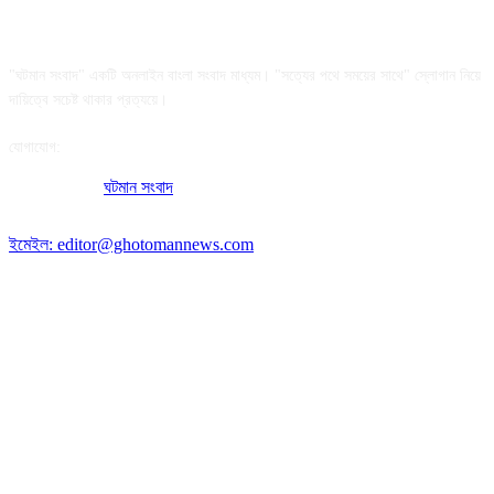
আমাদের সম্পর্কে
"ঘটমান সংবাদ" একটি অনলাইন বাংলা সংবাদ মাধ্যম। "সত্যের পথে সময়ের সাথে" স্লোগান নিয়ে
দায়িত্বে সচেষ্ট থাকার প্রত্যয়ে।
যোগাযোগ:
অফিসের ঠিকানা:
ঘটমান সংবাদ
, ঘাটেরকোনা, গৌরীপুর, ময়মনসিংহ, বাংলাদেশ।
পোস্ট কোড: ২২৭০
ইমেইল: editor@ghotomannews.com
অনুসরণ করুন