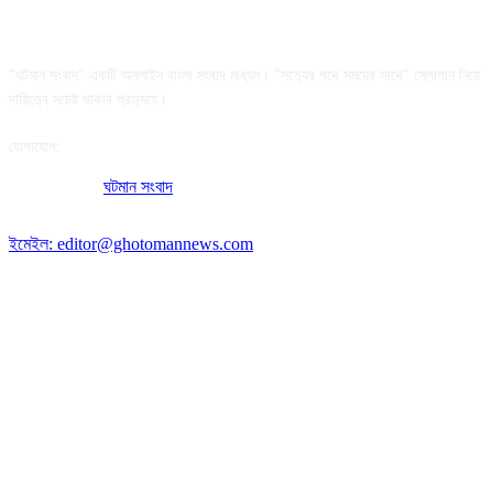
আমাদের সম্পর্কে
"ঘটমান সংবাদ" একটি অনলাইন বাংলা সংবাদ মাধ্যম। "সত্যের পথে সময়ের সাথে" স্লোগান নিয়ে
দায়িত্বে সচেষ্ট থাকার প্রত্যয়ে।
যোগাযোগ:
অফিসের ঠিকানা:
ঘটমান সংবাদ
, ঘাটেরকোনা, গৌরীপুর, ময়মনসিংহ, বাংলাদেশ।
পোস্ট কোড: ২২৭০
ইমেইল: editor@ghotomannews.com
অনুসরণ করুন