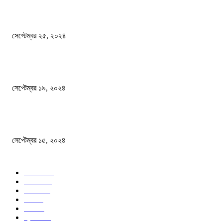
এখনো ষড়যন্ত্রে লিপ্ত শেখ হাসিনার প্রেতাত্মারা
সেপ্টেম্বর ২৫, ২০২৪
বালুভর্তি ট্রাকের ভিতর থেকে জব্দ অর্ধকোটি টাকার ভারতীয় চিনি
সেপ্টেম্বর ১৯, ২০২৪
বন্যায় ভিজে নষ্ট বই-খাতা, বিপাকে শিক্ষার্থীরা
সেপ্টেম্বর ১৫, ২০২৪
জনপ্রিয় ক্যাটাগরি
সব খবর
618
জাতীয়
285
বিদেশ
102
খেলা
86
শিক্ষা
77
ক্রিকেট
70