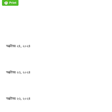
জাতীয়
বিসিএস পরীক্ষায় অংশগ্রহণ নিয়ে নতুন সিদ্ধান্ত
অক্টোবর ২৪, ২০২৪
স্বতন্ত্র বিশ্ববিদ্যালয় প্রতিষ্ঠার দাবিতে ফের শিক্ষার্থীদের সড়ক অবরোধ
অক্টোবর ২৩, ২০২৪
কী ঘটছে বঙ্গভবনে ?
অক্টোবর ২৩, ২০২৪
দেশ