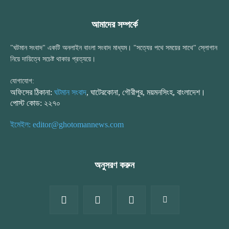
আমাদের সম্পর্কে
"ঘটমান সংবাদ" একটি অনলাইন বাংলা সংবাদ মাধ্যম। "সত্যের পথে সময়ের সাথে" স্লোগান
নিয়ে দায়িত্বে সচেষ্ট থাকার প্রত্যয়ে।
যোগাযোগ:
অফিসের ঠিকানা:
ঘটমান সংবাদ
, ঘাটেরকোনা, গৌরীপুর, ময়মনসিংহ, বাংলাদেশ।
পোস্ট কোড: ২২৭০
ইমেইল: editor@ghotomannews.com
অনুসরণ করুন