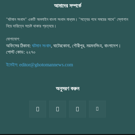
আমাদের সম্পর্কে
"ঘটমান সংবাদ" একটি অনলাইন বাংলা সংবাদ মাধ্যম। "সত্যের পথে সময়ের সাথে" স্লোগান
নিয়ে দায়িত্বে সচেষ্ট থাকার প্রত্যয়ে।
যোগাযোগ:
অফিসের ঠিকানা:
ঘটমান সংবাদ
, ঘাটেরকোনা, গৌরীপুর, ময়মনসিংহ, বাংলাদেশ।
পোস্ট কোড: ২২৭০
ইমেইল: editor@ghotomannews.com
অনুসরণ করুন