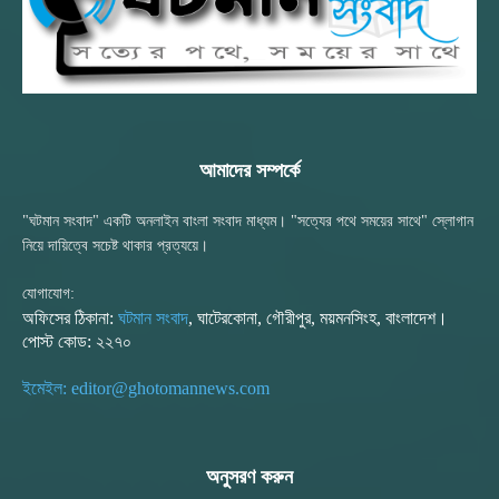
আমাদের সম্পর্কে
"ঘটমান সংবাদ" একটি অনলাইন বাংলা সংবাদ মাধ্যম। "সত্যের পথে সময়ের সাথে" স্লোগান
নিয়ে দায়িত্বে সচেষ্ট থাকার প্রত্যয়ে।
যোগাযোগ:
অফিসের ঠিকানা:
ঘটমান সংবাদ
, ঘাটেরকোনা, গৌরীপুর, ময়মনসিংহ, বাংলাদেশ।
পোস্ট কোড: ২২৭০
ইমেইল: editor@ghotomannews.com
অনুসরণ করুন