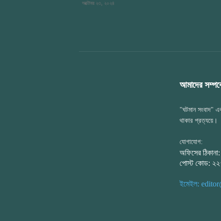
অক্টোবর ২৩, ২০২৪
আমাদের সম্পর্ক
"ঘটমান সংবাদ" এক
থাকার প্রত্যয়ে।
যোগাযোগ:
অফিসের ঠিকানা
পোস্ট কোড: ২
ইমেইল: edit