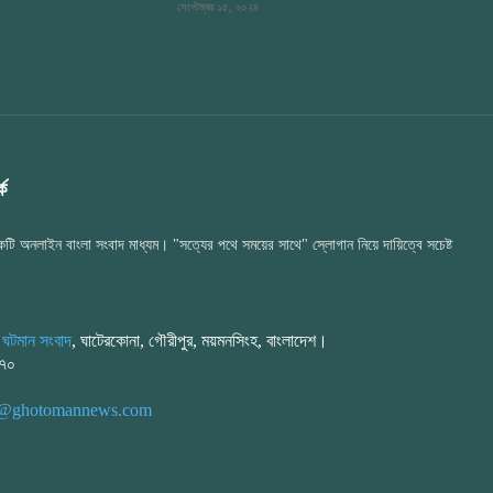
সেপ্টেম্বর ১৫, ২০২৪
ে
টি অনলাইন বাংলা সংবাদ মাধ্যম। "সত্যের পথে সময়ের সাথে" স্লোগান নিয়ে দায়িত্বে সচেষ্ট
:
ঘটমান সংবাদ
, ঘাটেরকোনা, গৌরীপুর, ময়মনসিংহ, বাংলাদেশ।
২৭০
or@ghotomannews.com