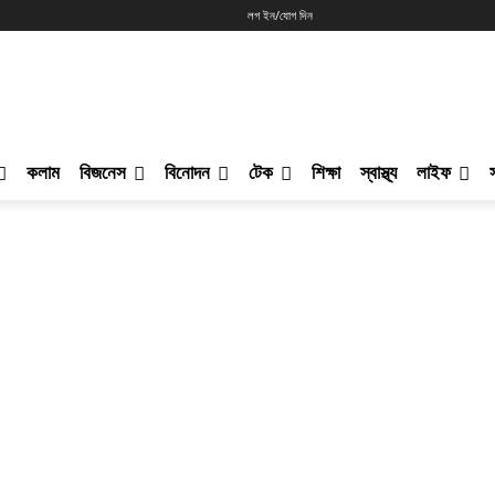
লগ ইন/যোগ দিন
কলাম
বিজনেস
বিনোদন
টেক
শিক্ষা
স্বাস্থ্য
লাইফ