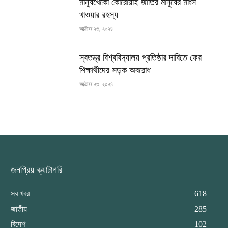
মানুষখেকো কোরোয়াই জাতির মানুষের মাংস
খাওয়ার রহস্য
অক্টোবর ২৩, ২০২৪
স্বতন্ত্র বিশ্ববিদ্যালয় প্রতিষ্ঠার দাবিতে ফের
শিক্ষার্থীদের সড়ক অবরোধ
অক্টোবর ২৩, ২০২৪
জনপ্রিয় ক্যাটাগরি
সব খবর
618
জাতীয়
285
বিদেশ
102