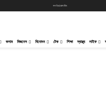
লগ ইন/যোগ দিন
কলাম
বিজনেস
বিনোদন
টেক
শিক্ষা
স্বাস্থ্য
লাইফ