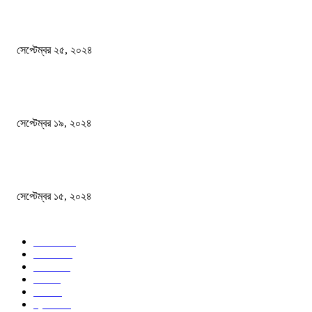
এখনো ষড়যন্ত্রে লিপ্ত শেখ হাসিনার প্রেতাত্মারা
সেপ্টেম্বর ২৫, ২০২৪
বালুভর্তি ট্রাকের ভিতর থেকে জব্দ অর্ধকোটি টাকার ভারতীয় চিনি
সেপ্টেম্বর ১৯, ২০২৪
বন্যায় ভিজে নষ্ট বই-খাতা, বিপাকে শিক্ষার্থীরা
সেপ্টেম্বর ১৫, ২০২৪
জনপ্রিয় ক্যাটাগরি
সব খবর
618
জাতীয়
285
বিদেশ
102
খেলা
86
শিক্ষা
77
ক্রিকেট
70