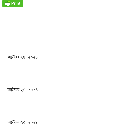
জাতীয়
বিসিএস পরীক্ষায় অংশগ্রহণ নিয়ে নতুন সিদ্ধান্ত
অক্টোবর ২৪, ২০২৪
স্বতন্ত্র বিশ্ববিদ্যালয় প্রতিষ্ঠার দাবিতে ফের শিক্ষার্থীদের সড়ক অবরোধ
অক্টোবর ২৩, ২০২৪
কী ঘটছে বঙ্গভবনে ?
অক্টোবর ২৩, ২০২৪
দেশ