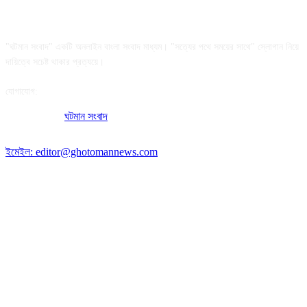
আমাদের সম্পর্কে
"ঘটমান সংবাদ" একটি অনলাইন বাংলা সংবাদ মাধ্যম। "সত্যের পথে সময়ের সাথে" স্লোগান নিয়ে
দায়িত্বে সচেষ্ট থাকার প্রত্যয়ে।
যোগাযোগ:
অফিসের ঠিকানা:
ঘটমান সংবাদ
, ঘাটেরকোনা, গৌরীপুর, ময়মনসিংহ, বাংলাদেশ।
পোস্ট কোড: ২২৭০
ইমেইল: editor@ghotomannews.com
অনুসরণ করুন