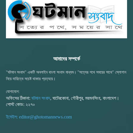
আমাদের সম্পর্কে
"ঘটমান সংবাদ" একটি অনলাইন বাংলা সংবাদ মাধ্যম। "সত্যের পথে সময়ের সাথে" স্লোগান
নিয়ে দায়িত্বে সচেষ্ট থাকার প্রত্যয়ে।
যোগাযোগ:
অফিসের ঠিকানা:
ঘটমান সংবাদ
, ঘাটেরকোনা, গৌরীপুর, ময়মনসিংহ, বাংলাদেশ।
পোস্ট কোড: ২২৭০
ইমেইল: editor@ghotomannews.com