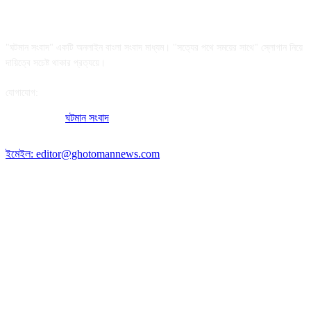
আমাদের সম্পর্কে
"ঘটমান সংবাদ" একটি অনলাইন বাংলা সংবাদ মাধ্যম। "সত্যের পথে সময়ের সাথে" স্লোগান নিয়ে
দায়িত্বে সচেষ্ট থাকার প্রত্যয়ে।
যোগাযোগ:
অফিসের ঠিকানা:
ঘটমান সংবাদ
, ঘাটেরকোনা, গৌরীপুর, ময়মনসিংহ, বাংলাদেশ।
পোস্ট কোড: ২২৭০
ইমেইল: editor@ghotomannews.com
অনুসরণ করুন