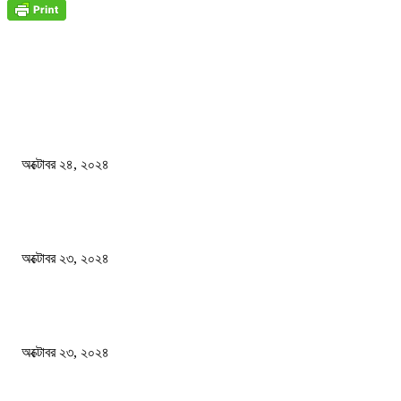
জাতীয়
বিসিএস পরীক্ষায় অংশগ্রহণ নিয়ে নতুন সিদ্ধান্ত
অক্টোবর ২৪, ২০২৪
স্বতন্ত্র বিশ্ববিদ্যালয় প্রতিষ্ঠার দাবিতে ফের শিক্ষার্থীদের সড়ক অবরোধ
অক্টোবর ২৩, ২০২৪
কী ঘটছে বঙ্গভবনে ?
অক্টোবর ২৩, ২০২৪
দেশ