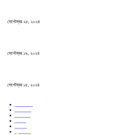
এখনো ষড়যন্ত্রে লিপ্ত শেখ হাসিনার প্রেতাত্মারা
সেপ্টেম্বর ২৫, ২০২৪
বালুভর্তি ট্রাকের ভিতর থেকে জব্দ অর্ধকোটি টাকার ভারতীয় চিনি
সেপ্টেম্বর ১৯, ২০২৪
বন্যায় ভিজে নষ্ট বই-খাতা, বিপাকে শিক্ষার্থীরা
সেপ্টেম্বর ১৫, ২০২৪
জনপ্রিয় ক্যাটাগরি
সব খবর
618
জাতীয়
285
বিদেশ
102
খেলা
86
শিক্ষা
77
ক্রিকেট
70